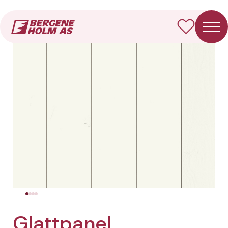
Forside
Produkter
Glattpanel
Glattpanel