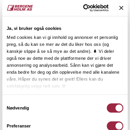
Gran
7.7
NOBB
VARETYPE
Ja, vi bruker også cookies
60075515
Med cookies kan vi gi innhold og annonser et personlig
preg, så du kan se mer av det du liker hos oss (og
kanskje slippe å se så mye av det andre). 🌲 Vi deler
Produktinformasjon
også noe av dette med de plattformene der vi driver
annonsering og analysearbeid. Sånn kan vi gjøre det
ÆDELBRUN Kald er en fin og kjølig brunfarge med
enda bedre for deg og din opplevelse med alle kanalene
en grønnlig undertone og med et lite hint av
våre. Håper du synes det er greit! Ellers kan du
skimmer. Kan gi assosiasjoner til en brunlig variant
selvfølgelig velge helt selv 🍪
av jernvitrol. ÆDELBRUN Kald vil kle ulike typer
bygg, både i by og bygd. Dobbelfals Ny, ofte også
Her kan du lese vår personvernerklæring.
Samtykkevalg
kalt Dobbelfals 60 grader, er noe strammere i
Nødvendig
uttrykket enn Dobbelfals Gammel. Kledningen er
falset, endepløyd og monteres som oftest liggende,
men kan brukes stående.
Preferanser