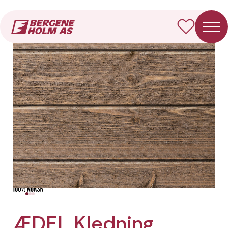
Forside
Produkter
ÆDEL Kledning Dobbelfals 60° (ny)
ÆDEL Kledning