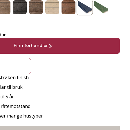
tur
Finn forhandler
strøken finish
ar til bruk
il 5 år
d råtemotstand
sser mange hustyper