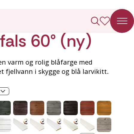
ledning
als 60° (ny)
 en varm og rolig blåfarge med
t fjellvann i skygge og blå larvikitt.