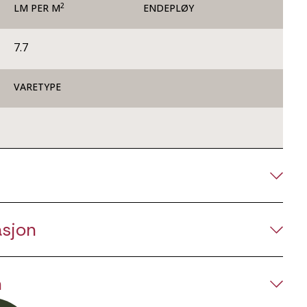
2
LM PER M
ENDEPLØY
7.7
VARETYPE
asjon
n