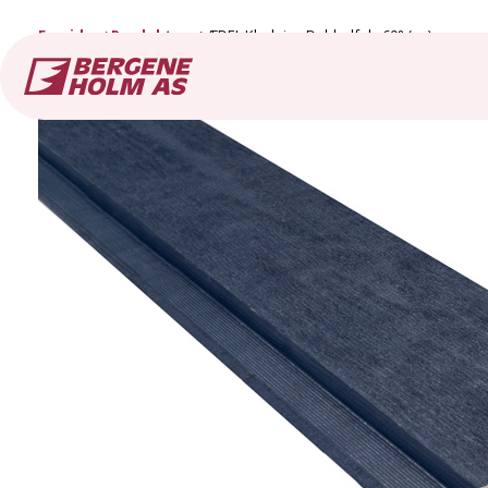
Forside
Produkter
ÆDEL Kledning Dobbelfals 60° (ny)