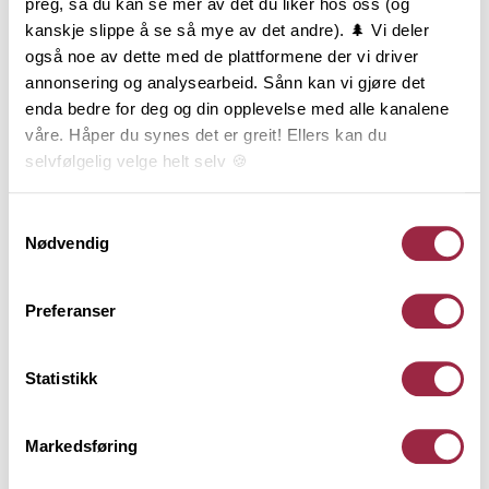
preg, så du kan se mer av det du liker hos oss (og
kanskje slippe å se så mye av det andre). 🌲 Vi deler
også noe av dette med de plattformene der vi driver
annonsering og analysearbeid. Sånn kan vi gjøre det
enda bedre for deg og din opplevelse med alle kanalene
våre. Håper du synes det er greit! Ellers kan du
selvfølgelig velge helt selv 🍪
Her kan du lese vår personvernerklæring.
Samtykkevalg
Nødvendig
Preferanser
TELE Marka rett panel
Statistikk
21 x 195
Setergrå
Markedsføring