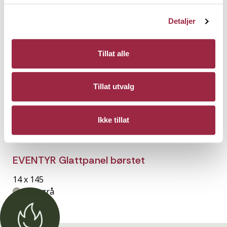
Detaljer
Tillat alle
Tillat utvalg
Ikke tillat
EVENTYR Glattpanel børstet
14 x 145
Setergrå