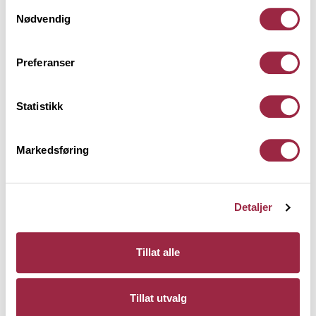
Her kan du lese vår personvernerklæring.
Samtykkevalg
Nødvendig
Preferanser
Statistikk
Markedsføring
Detaljer
Tillat alle
EVENTYR Karmlist Moderne
20 x 95
Tillat utvalg
Setergrå