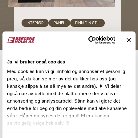
INTERIØR
PANEL
FINN DIN STIL
Hvilken interiørstil er du?
Enten du liker et minimalistisk eller
maksimalistisk interiør, lyse eller mørke
Ja, vi bruker også cookies
vegger, myke eller rette former, har vi
Med cookies kan vi gi innhold og annonser et personlig
paneler og listverk som passer din
preg, så du kan se mer av det du liker hos oss (og
smak. Bli bedre kjent med hvilke
kanskje slippe å se så mye av det andre). 🌲 Vi deler
kolleksjoner som passer din stil her.
også noe av dette med de plattformene der vi driver
annonsering og analysearbeid. Sånn kan vi gjøre det
enda bedre for deg og din opplevelse med alle kanalene
Les mer
våre. Håper du synes det er greit! Ellers kan du
selvfølgelig velge helt selv 🍪
Relaterte produkter