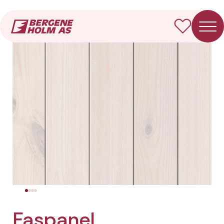
Forside
Produkter
Faspanel
Faspanel