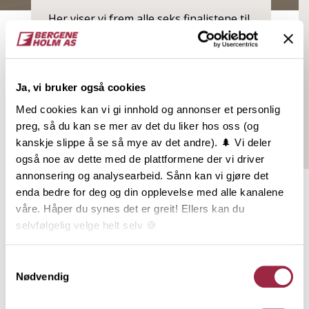
Her viser vi frem alle seks finalistene til
Interiørprisen 2025, som alle har brukt
trematerialer på en inspirerende måte
inne.
Ja, vi bruker også cookies
Med cookies kan vi gi innhold og annonser et personlig
preg, så du kan se mer av det du liker hos oss (og
Les mer
kanskje slippe å se så mye av det andre). 🌲 Vi deler
også noe av dette med de plattformene der vi driver
annonsering og analysearbeid. Sånn kan vi gjøre det
Relaterte produkter
enda bedre for deg og din opplevelse med alle kanalene
våre. Håper du synes det er greit! Ellers kan du
selvfølgelig velge helt selv 🍪
Her kan du lese vår personvernerklæring.
Samtykkevalg
Nødvendig