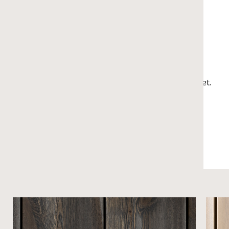
I kategorien «Lun Tradisjon» finner vi også TELE-
kolleksjonen. Disse panelene er våre mest solide,
brede og rause panelprofiler. Kolleksjonen er for
deg som liker et interiør i tidløse farger og ekte
materialer, som bare blir vakrere med tiden.
Panelene gir ethvert rom en følelse av eksklusivitet.
TELE
Marka rett
Marka skrå
Skogen
Tømmer