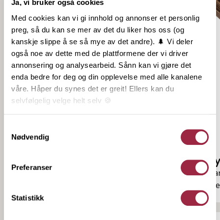
Ja, vi bruker også cookies
Med cookies kan vi gi innhold og annonser et personlig
preg, så du kan se mer av det du liker hos oss (og
kanskje slippe å se så mye av det andre). 🌲 Vi deler
også noe av dette med de plattformene der vi driver
annonsering og analysearbeid. Sånn kan vi gjøre det
enda bedre for deg og din opplevelse med alle kanalene
våre. Håper du synes det er greit! Ellers kan du
selvfølgelig velge helt selv 🍪
Her kan du lese vår personvernerklæring.
Samtykkevalg
Nødvendig
Drivvedgrå
Ty
Preferanser
Gråbrun, naturlig og tidløs med en
Va
tydelig, men myk bølgeeffekt.
me
Statistikk