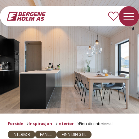
Forside
Inspirasjon
Interiør
Finn din interiørstil
INTERIØR
PANEL
FINN DIN STIL