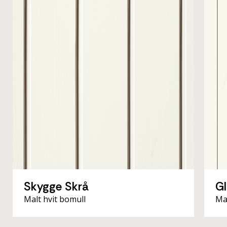
Skygge Skrå
Gl
Malt hvit bomull
Ma