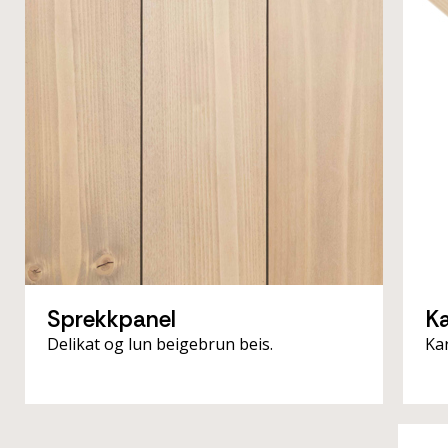
Sprekkpanel
K
Delikat og lun beigebrun beis.
Ka
Storslåtte paneler