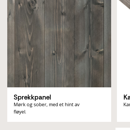
Sprekkpanel
K
Mørk og sober, med et hint av
Ka
fløyel.