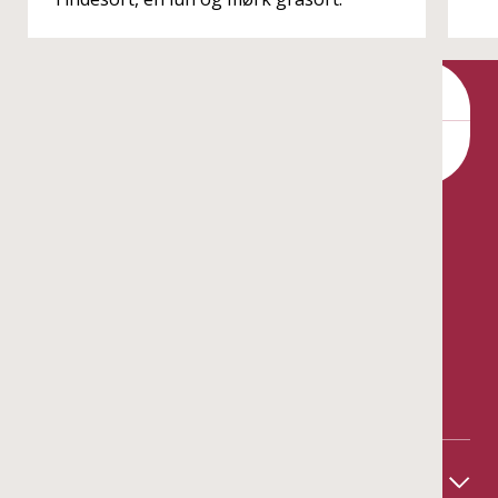
Kontakt
Bergene Holm AS
Tel: +47 33 15 66 66
Ordre:
ordre@bergeneholm.no
Mail:
post@bergeneholm.no
Org: NO 812 750 062
Om oss