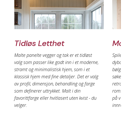
Tidløs Letthet
Mod
Malte panelte vegger og tak er et tidløst
Spiler e
valg som passer like godt inn i et moderne,
dybde i 
stramt og minimalistisk hjem, som i et
bølgeins
klassisk hjem med fine detaljer. Det er valg
søker et
av profil, dimensjon, behandling og farge
retro el
som definerer uttrykket. Malt i din
rommets
favorittfarge eller hvitlasert uten kvist - du
på vegg
velger.
innredni