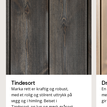
Tindesort
Dr
Marka rett er kraftig og robust,
En
med et rolig og stilrent uttrykk på
me
vegg og i himling. Beiset i
gir
Tindesort, en lun og mørk gråsort.