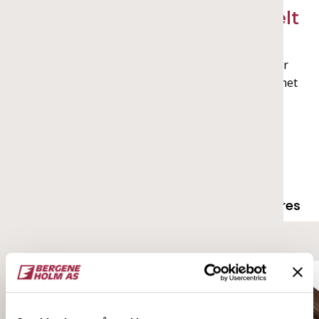
Trendy, organisk og funksjonelt
Spiler i heltre har blitt et populært materialvalg i
mange typer hjem og offentlige rom. Spiler tilfører
interiøret et stramt og moderne uttrykk, gir rommet
dybde og karakter, og bidrar til bedre akustikk.
Moderne Retro
Tide Høy
Tide Lav
Bølge Smal
Bølge Bred
Trespil