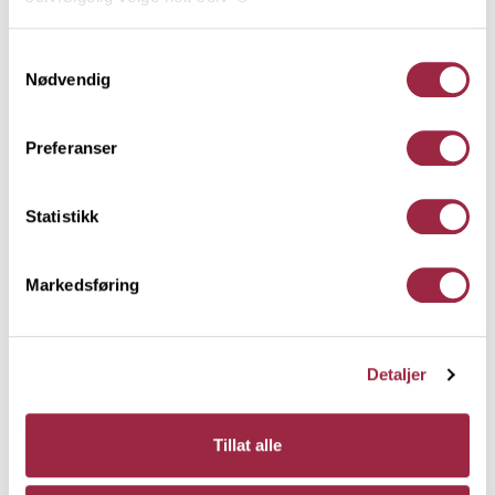
NORD Sprekkpanel
Her kan du lese vår personvernerklæring.
14 x 145
Samtykkevalg
Nødvendig
NORD - Lysne
Preferanser
Statistikk
Markedsføring
Detaljer
Tillat alle