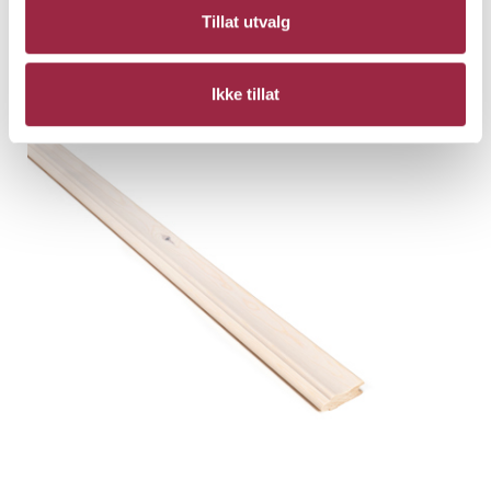
NORD Sprekkpanel
Tillat utvalg
14 x 120
NORD - Lysne
Ikke tillat