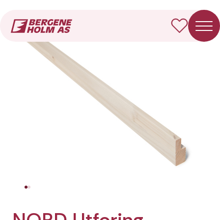
Forside
Produkter
NORD Utforing
NORD Utforing