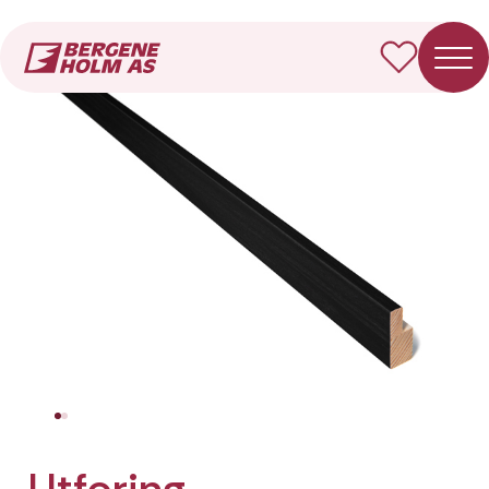
Forside
Produkter
Utforing
Utforing