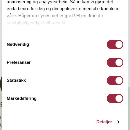
annonsering og analysearbeid. Sånn kan vi gjøre det
Produktinformasjon
enda bedre for deg og din opplevelse med alle kanalene
våre. Håper du synes det er greit! Ellers kan du
Utforinger tilpasset dører og vinduer malt i fargen
selvfølgelig velge helt selv 🍪
Dempet sort. Utforingene er laminerte, det vil si
kvistfrie små heltrelameller som er skjøtet sammen,
Her kan du lese vår personvernerklæring.
Samtykkevalg
og har dermed stor formstabilitet
Nødvendig
Dokumentasjon
Preferanser
Statistikk
Markedsføring
Branntestet
Denne kledninger er testet, dokumentert, godkjent og
Detaljer
tilfredsstiller preakseptert ytelse for brann (D-s2,d0) ved