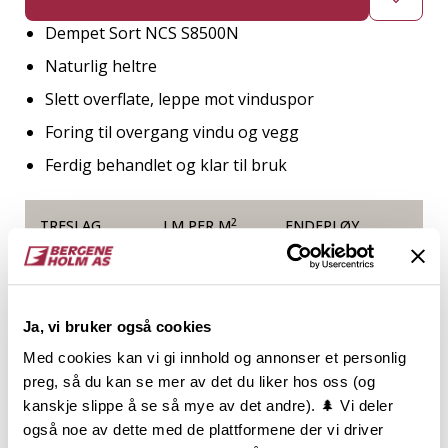
Dempet Sort NCS S8500N
Naturlig heltre
Slett overflate, leppe mot vinduspor
Foring til overgang vindu og vegg
Ferdig behandlet og klar til bruk
2
TRESLAG
LM PER M
ENDEPLØY
Furu
Ja, vi bruker også cookies
NOBB
VARETYPE
Med cookies kan vi gi innhold og annonser et personlig
preg, så du kan se mer av det du liker hos oss (og
60132199
kanskje slippe å se så mye av det andre). 🌲 Vi deler
også noe av dette med de plattformene der vi driver