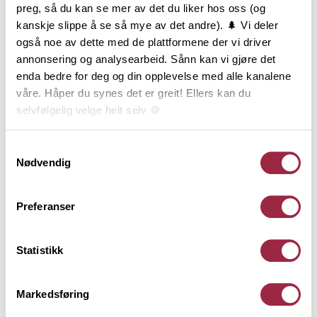
preg, så du kan se mer av det du liker hos oss (og
kanskje slippe å se så mye av det andre). 🌲 Vi deler
også noe av dette med de plattformene der vi driver
annonsering og analysearbeid. Sånn kan vi gjøre det
enda bedre for deg og din opplevelse med alle kanalene
våre. Håper du synes det er greit! Ellers kan du
selvfølgelig velge helt selv 🍪
Her kan du lese vår personvernerklæring.
Samtykkevalg
Nødvendig
Preferanser
NORD Hulkil
Statistikk
15 x 15 x 2700
NORD - Lysne
Markedsføring