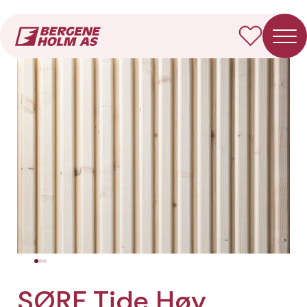
Forside
Produkter
SØRF Tide Høy panel/spile
SØRF Tide Høy