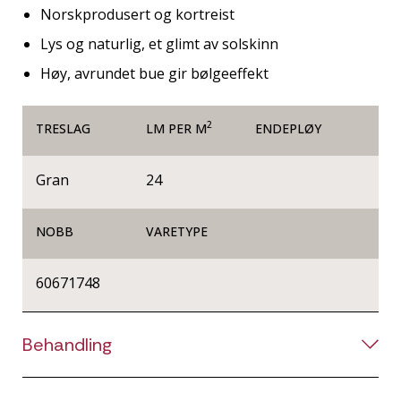
Norskprodusert og kortreist
Lys og naturlig, et glimt av solskinn
Høy, avrundet bue gir bølgeeffekt
2
TRESLAG
LM PER M
ENDEPLØY
Gran
24
NOBB
VARETYPE
60671748
Behandling