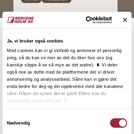
Finalister 2025
Hvert år kommer det inn mange
søknader fra folk som har bygget med
Ja, vi bruker også cookies
tre på hytta. Her presenterer vi alle ti
Med cookies kan vi gi innhold og annonser et personlig
finalistene til Hytteprisen 2025.
preg, så du kan se mer av det du liker hos oss (og
kanskje slippe å se så mye av det andre). 🌲 Vi deler
Les mer
også noe av dette med de plattformene der vi driver
annonsering og analysearbeid. Sånn kan vi gjøre det
enda bedre for deg og din opplevelse med alle kanalene
Relaterte produkter
våre. Håper du synes det er greit! Ellers kan du
selvfølgelig velge helt selv 🍪
Her kan du lese vår personvernerklæring.
Samtykkevalg
Nødvendig