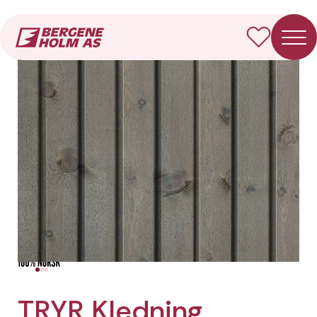
Forside
Produkter
TRYR Kledning Dobbelfals rett spor
TRYR Kledning