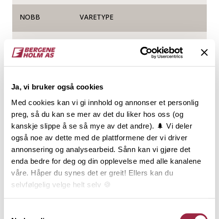
NOBB
VARETYPE
60019519
Produktinformasjon
Ja, vi bruker også cookies
I fasadekolleksjonen TRYR finner du tøffe og trendy
Med cookies kan vi gi innhold og annonser et personlig
kledninger i heltre som sørger for at bygget er
preg, så du kan se mer av det du liker hos oss (og
velkledd i all slags vær. TRYR-kolleksjonen
kanskje slippe å se så mye av det andre). 🌲 Vi deler
produseres av norsk, kortreist og miljøsertifisert
også noe av dette med de plattformene der vi driver
furu og har lang holdbarhet. SKYGRÅ er en rolig, lun
annonsering og analysearbeid. Sånn kan vi gjøre det
og mettet gråfarge som vil skli fint inn i mange
enda bedre for deg og din opplevelse med alle kanalene
nabolag, på mange typer hus og på hytter, gjerne
våre. Håper du synes det er greit! Ellers kan du
omkranset av fjell eller svaberg. SKYGRÅ er inspirert
selvfølgelig velge helt selv 🍪
av det tette grå skylaget du kan oppleve om våren,
med et hint av lyseblå himmel og gylne solstråler
Her kan du lese vår personvernerklæring.
Samtykkevalg