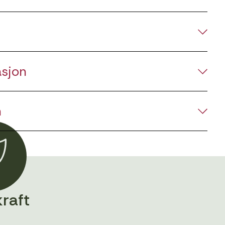
asjon
n
raft