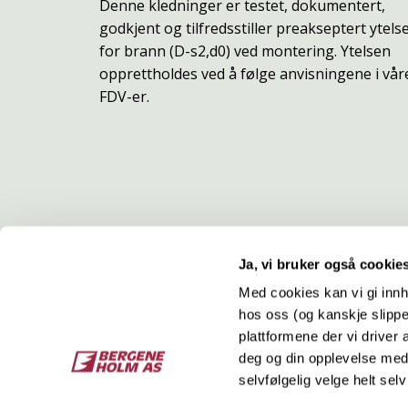
Denne kledninger er testet, dokumentert,
godkjent og tilfredsstiller preakseptert ytels
for brann (D-s2,d0) ved montering. Ytelsen
opprettholdes ved å følge anvisningene i vår
FDV-er.
Ja, vi bruker også cookie
Med cookies kan vi gi innh
hos oss (og kanskje slippe
Kontakt
O
plattformene der vi driver
deg og din opplevelse med 
Bergene Holm AS
Job
selvfølgelig velge helt selv
Tel: +47 33 15 66 66