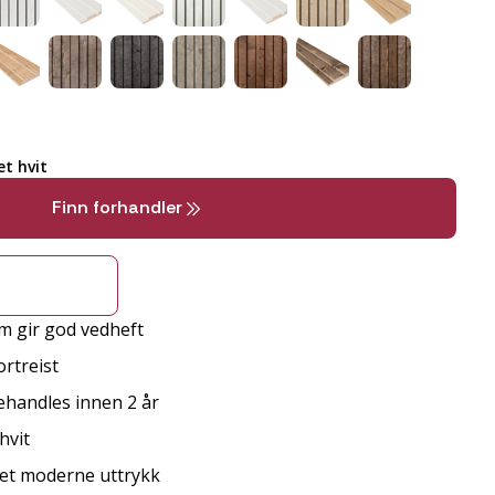
t hvit
Finn forhandler
m gir god vedheft
rtreist
behandles innen 2 år
hvit
r et moderne uttrykk