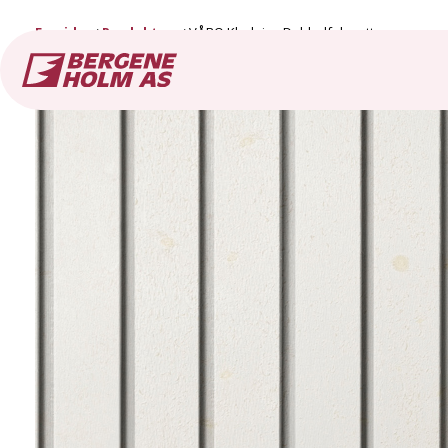
Forside
Produkter
VÅRO Kledning Dobbelfals rett spor