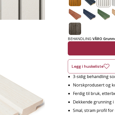
BEHANDLING
VÅRO Grunne
Legg i huskeliste
3-sidig behandling so
Norskprodusert og ko
Ferdig til bruk, etter
Dekkende grunning i 
Smal, stram profil fo