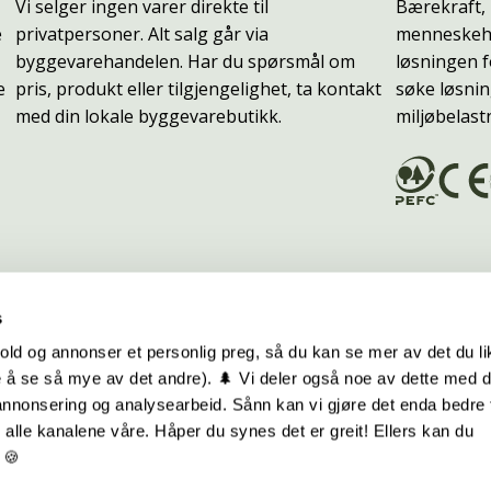
Vi selger ingen varer direkte til
Bærekraft, 
e
privatpersoner. Alt salg går via
menneskehe
byggevarehandelen. Har du spørsmål om
løsningen f
e
pris, produkt eller tilgjengelighet, ta kontakt
søke løsnin
med din lokale byggevarebutikk.
miljøbelast
s
old og annonser et personlig preg, så du kan se mer av det du li
 å se så mye av det andre). 🌲 Vi deler også noe av dette med 
m oss
Hurtiglenker
 annonsering og analysearbeid. Sånn kan vi gjøre det enda bedre 
alle kanalene våre. Håper du synes det er greit! Ellers kan du
be hos oss
Ofte stilte spørsmål
 🍪