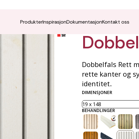
VÅRO K
Produkter
Inspirasjon
Dokumentasjon
Kontakt oss
Dobbelf
Dobbelfals Rett m
rette kanter og s
identitet.
DIMENSJONER
BEHANDLINGER