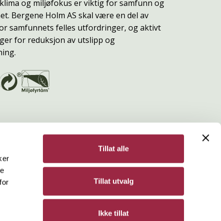
klima og miljøfokus er viktig for samfunn og
t. Bergene Holm AS skal være en del av
or samfunnets felles utfordringer, og aktivt
ger for reduksjon av utslipp og
ning.
Tillat alle
ker
de
Bergene Holm
Tillat utvalg
for
Personvern
Ikke tillat