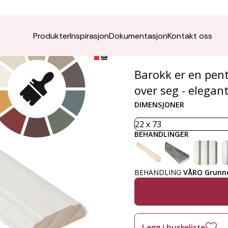
VÅRO K
Produkter
Inspirasjon
Dokumentasjon
Kontakt oss
Barokk er en pent
over seg - elegant
DIMENSJONER
BEHANDLINGER
BEHANDLING
VÅRO Grunne
Legg i huskeliste