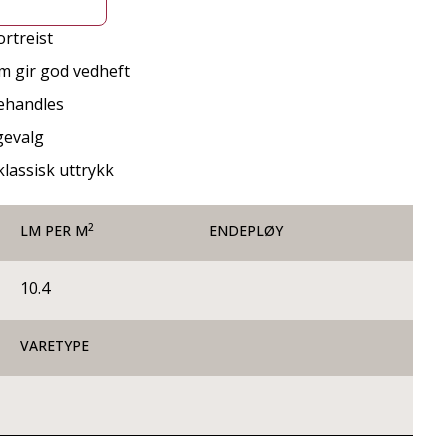
rtreist
m gir god vedheft
behandles
gevalg
klassisk uttrykk
2
LM PER M
ENDEPLØY
10.4
VARETYPE