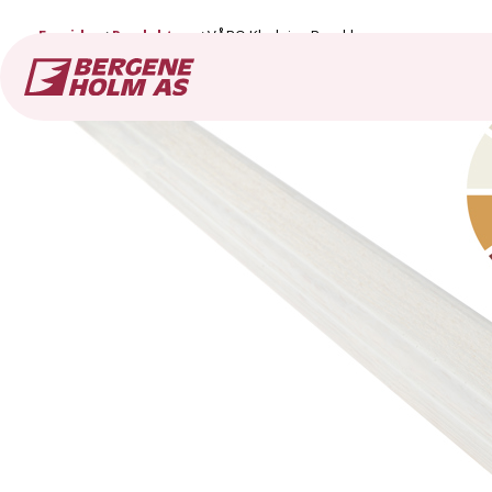
Forside
Produkter
VÅRO Kledning Barokk