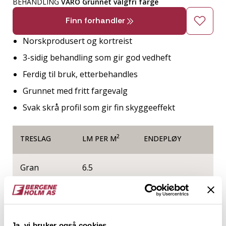
BEHANDLING
VÅRO Grunnet valgfri farge
Finn forhandler
Norskprodusert og kortreist
3-sidig behandling som gir god vedheft
Ferdig til bruk, etterbehandles
Grunnet med fritt fargevalg
Svak skrå profil som gir fin skyggeeffekt
2
TRESLAG
LM PER M
ENDEPLØY
Gran
6.5
NOBB
VARETYPE
56241462
Ja, vi bruker også cookies