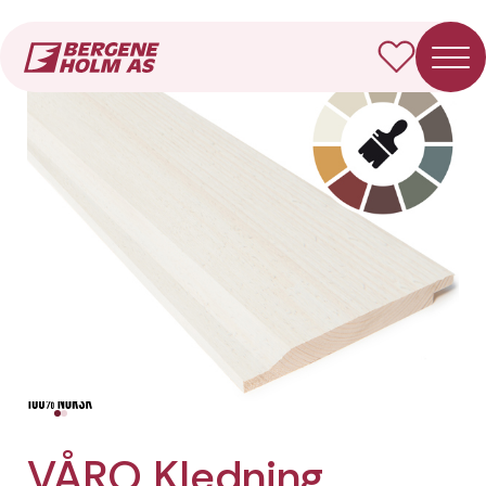
Forside
Produkter
VÅRO Kledning Dobbelfals 28° (gammel)
VÅRO Kledning