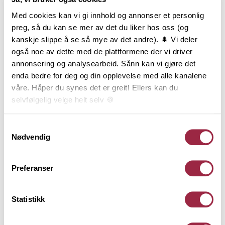
Med cookies kan vi gi innhold og annonser et personlig
preg, så du kan se mer av det du liker hos oss (og
Produktinformasjon
kanskje slippe å se så mye av det andre). 🌲 Vi deler
også noe av dette med de plattformene der vi driver
Dobbelfals Gammel, ofte også kalt Dobbelfals 28
annonsering og analysearbeid. Sånn kan vi gjøre det
grader, har sitt utspring fra Vestlandet, men
enda bedre for deg og din opplevelse med alle kanalene
benyttes i dag over hele landet. Dobbelfals Gammel
våre. Håper du synes det er greit! Ellers kan du
er en stilfull og teknisk god profil som passer til
selvfølgelig velge helt selv 🍪
mange typer hus, og den er en av de mest solgte
kledningene i Norge. Dobbelfals Gammel kan
Her kan du lese vår personvernerklæring.
Samtykkevalg
monteres både stående og liggende, men er mest
Nødvendig
brukt liggende. Finnes i 123 mm, 148 mm og 173 mm
bredde.
Preferanser
Teknisk informasjon
Statistikk