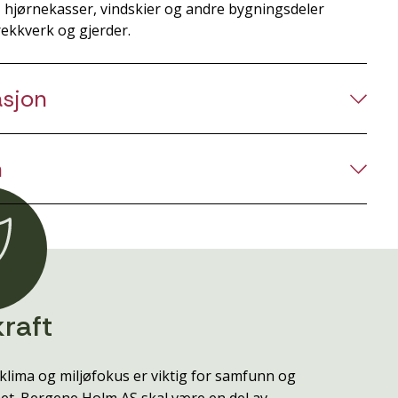
, hjørnekasser, vindskier og andre bygningsdeler
rekkverk og gjerder.
asjon
n
raft
klima og miljøfokus er viktig for samfunn og
t. Bergene Holm AS skal være en del av