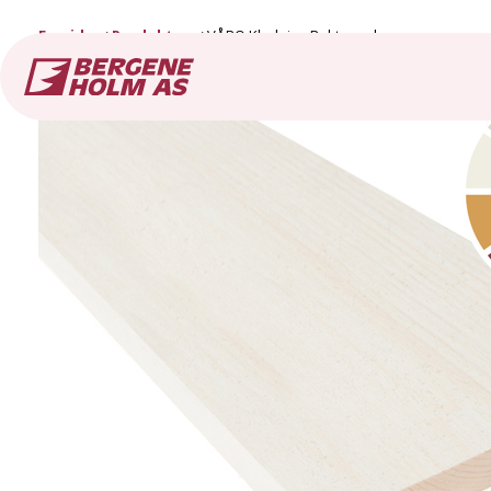
Forside
Produkter
VÅRO Kledning Rektangulær