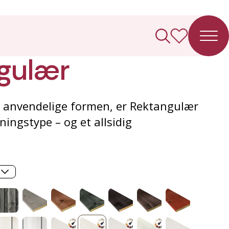
ledning
gulær
 anvendelige formen, er Rektangulær
ningstype – og et allsidig