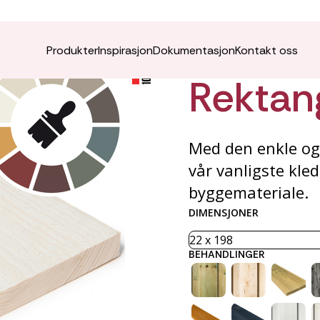
VÅRO K
Produkter
Inspirasjon
Dokumentasjon
Kontakt oss
Rektan
Med den enkle og
vår vanligste kled
byggemateriale.
DIMENSJONER
BEHANDLINGER