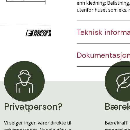
enn kledning: Belistning
utenfor huset som eks. 
Teknisk inform
Dokumentasjo
Privatperson?
Bærek
Vi selger ingen varer direkte til
Bærekraft, 
e
privatpersoner. Alt salg går via
menneskehe