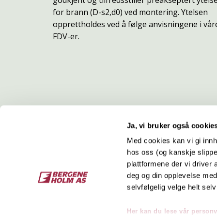
for brann (D-s2,d0) ved montering. Ytelsen
opprettholdes ved å følge anvisningene i vår
FDV-er.
Ja, vi bruker også cookie
Med cookies kan vi gi innh
hos oss (og kanskje slippe
Kontakt
O
plattformene der vi driver
deg og din opplevelse med 
Bergene Holm AS
Job
selvfølgelig velge helt selv
Tel: +47 33 15 66 66
Kon
Ordre:
ordre@bergeneholm.no
Her kan du lese vår person