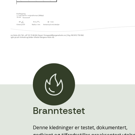
Branntestet
Denne kledninger er testet, dokumentert,
godkjent og tilfredsstiller preakseptert ytels