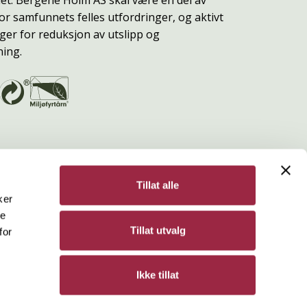
or samfunnets felles utfordringer, og aktivt
ger for reduksjon av utslipp og
ning.
Tillat alle
ker
de
Bergene Holm
Tillat utvalg
for
Personvern
Ikke tillat