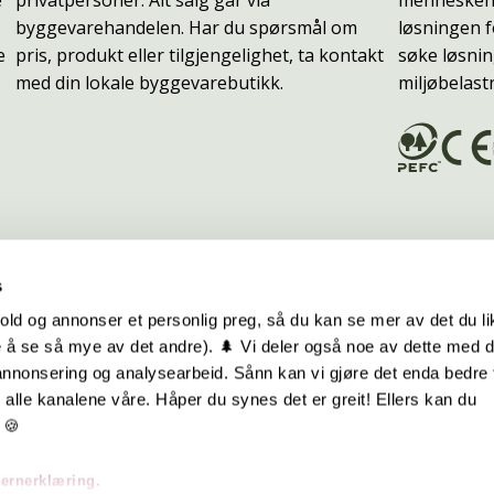
byggevarehandelen. Har du spørsmål om
løsningen f
e
pris, produkt eller tilgjengelighet, ta kontakt
søke løsnin
med din lokale byggevarebutikk.
miljøbelast
s
old og annonser et personlig preg, så du kan se mer av det du li
 å se så mye av det andre). 🌲 Vi deler også noe av dette med 
m oss
Hurtiglenker
 annonsering og analysearbeid. Sånn kan vi gjøre det enda bedre 
alle kanalene våre. Håper du synes det er greit! Ellers kan du
be hos oss
Ofte stilte spørsmål
 🍪
takt oss
Eksteriørkolleksjoner
vernerklæring.