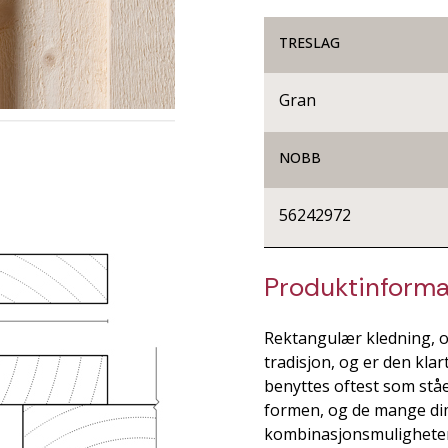
TRESLAG
Gran
NOBB
56242972
Produktinforma
Rektangulær kledning, o
tradisjon, og er den kla
benyttes oftest som stå
formen, og de mange di
kombinasjonsmuligheter.