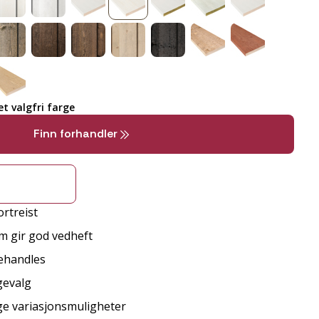
t valgfri farge
Finn forhandler
rtreist
m gir god vedheft
behandles
gevalg
ge variasjonsmuligheter