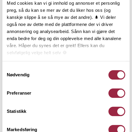
Med cookies kan vi gi innhold og annonser et personlig
Skråkledning, også kalt Weatherboards, ble særlig
preg, så du kan se mer av det du liker hos oss (og
brukt på funkispregede bygninger fra 1930 til 1940-
kanskje slippe å se så mye av det andre). 🌲 Vi deler
tallet. Forsiden på Skråkledning er skråhøvlet og gir
også noe av dette med de plattformene der vi driver
en markant skyggeeffekt på fasaden. Når
annonsering og analysearbeid. Sånn kan vi gjøre det
kledningen er montert kan den være vanskelig å
enda bedre for deg og din opplevelse med alle kanalene
skille fra Enkelfals, men Skråkledning gir en noe
våre. Håper du synes det er greit! Ellers kan du
større skygge. Skråkledning monteres liggende og
selvfølgelig velge helt selv 🍪
finnes i tre dimensjoner.
Her kan du lese vår personvernerklæring.
Samtykkevalg
Nødvendig
Behandling
Preferanser
Teknisk informasjon
Statistikk
Dokumentasjon
Markedsføring