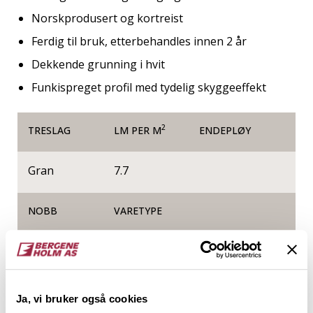
Norskprodusert og kortreist
Ferdig til bruk, etterbehandles innen 2 år
Dekkende grunning i hvit
Funkispreget profil med tydelig skyggeeffekt
2
TRESLAG
LM PER M
ENDEPLØY
Gran
7.7
NOBB
VARETYPE
50445496
Produktinformasjon
Ja, vi bruker også cookies