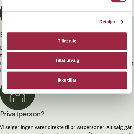
Detaljer
Branntestet
Tillat alle
Denne kledninger er testet, dokumentert, godkjent og
tilfredsstiller preakseptert ytelse for brann (D-s2,d0) ved
Tillat utvalg
montering. Ytelsen opprettholdes ved å følge anvisningene
i våre FDV-er.
Ikke tillat
Privatperson?
Vi selger ingen varer direkte til privatpersoner. Alt salg går