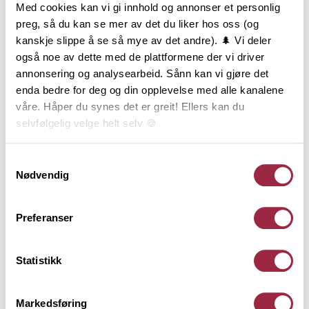
Med cookies kan vi gi innhold og annonser et personlig
Skråkledning, også kalt Weatherboards, ble særlig
preg, så du kan se mer av det du liker hos oss (og
brukt på funkispregede bygninger fra 1930 til 1940-
kanskje slippe å se så mye av det andre). 🌲 Vi deler
tallet. Forsiden på Skråkledning er skråhøvlet og gir
også noe av dette med de plattformene der vi driver
en markant skyggeeffekt på fasaden. Når
annonsering og analysearbeid. Sånn kan vi gjøre det
kledningen er montert kan den være vanskelig å
enda bedre for deg og din opplevelse med alle kanalene
skille fra Enkelfals, men Skråkledning gir en noe
våre. Håper du synes det er greit! Ellers kan du
større skygge. Skråkledning monteres liggende og
selvfølgelig velge helt selv 🍪
finnes i tre dimensjoner.
Her kan du lese vår personvernerklæring.
Samtykkevalg
Nødvendig
Behandling
Preferanser
Teknisk informasjon
Statistikk
Dokumentasjon
Markedsføring