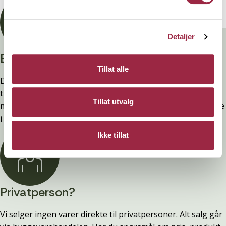
Detaljer
Branntestet
Tillat alle
Denne kledninger er testet, dokumentert, godkjent og
tilfredsstiller preakseptert ytelse for brann (D-s2,d0) ved
Tillat utvalg
montering. Ytelsen opprettholdes ved å følge anvisningene
i våre FDV-er.
Ikke tillat
Privatperson?
Vi selger ingen varer direkte til privatpersoner. Alt salg går