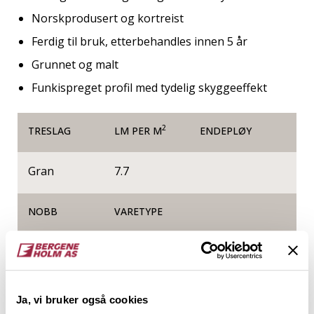
Norskprodusert og kortreist
Ferdig til bruk, etterbehandles innen 5 år
Grunnet og malt
Funkispreget profil med tydelig skyggeeffekt
2
TRESLAG
LM PER M
ENDEPLØY
Gran
7.7
NOBB
VARETYPE
50507743
Produktinformasjon
Ja, vi bruker også cookies