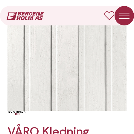
Forside
Produkter
VÅRO Kledning Utvendig rustikk
VÅRO Kledning