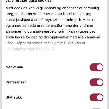
Ja, vi bruker også cookies
Produktinformasjon
Med cookies kan vi gi innhold og annonser et personlig
preg, så du kan se mer av det du liker hos oss (og
Utvendig Rustikk, også kalt Rustikk med rund kant,
kanskje slippe å se så mye av det andre). 🌲 Vi deler
gjør seg godt på både store og små hus. Med sine
også noe av dette med de plattformene der vi driver
runde former og smale bord får fasaden et
annonsering og analysearbeid. Sånn kan vi gjøre det
behagelig og forfinet uttrykk. Utvendig Rustikk er
enda bedre for deg og din opplevelse med alle kanalene
vanligvis brukt langs kysten på Sør- og Østlandet.
våre. Håper du synes det er greit! Ellers kan du
Utvendig Rustikk monteres stående og har not og
selvfølgelig velge helt selv 🍪
fjær. Leveres i 19x120 og 22x120 mm med ru
overflate, og i 21x120 med glatthøvlet overflate.
Her kan du lese vår personvernerklæring.
Samtykkevalg
Nødvendig
Behandling
Preferanser
Teknisk informasjon
Statistikk