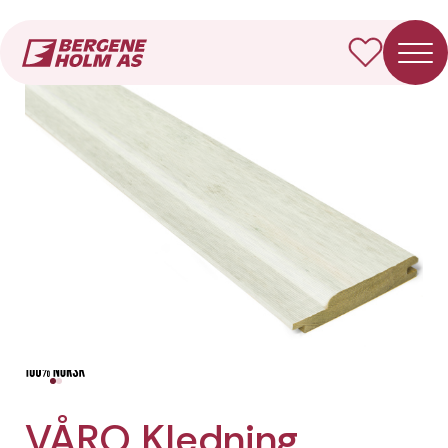
Forside
Produkter
VÅRO Kledning Utvendig rustikk
VÅRO Kledning