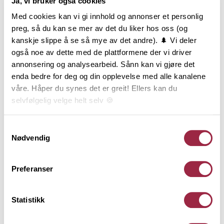
Ja, vi bruker også cookies
Produktinformasjon
Med cookies kan vi gi innhold og annonser et personlig
preg, så du kan se mer av det du liker hos oss (og
Utvendig Rustikk, også kalt Rustikk med rund kant,
kanskje slippe å se så mye av det andre). 🌲 Vi deler
gjør seg godt på både store og små hus. Med sine
også noe av dette med de plattformene der vi driver
runde former og smale bord får fasaden et
annonsering og analysearbeid. Sånn kan vi gjøre det
behagelig og forfinet uttrykk. Utvendig Rustikk er
enda bedre for deg og din opplevelse med alle kanalene
vanligvis brukt langs kysten på Sør- og Østlandet.
våre. Håper du synes det er greit! Ellers kan du
Utvendig Rustikk monteres stående og har not og
selvfølgelig velge helt selv 🍪
fjær. Leveres i 19x120 og 22x120 mm med ru
overflate, og i 21x120 med glatthøvlet overflate.
Her kan du lese vår personvernerklæring.
Samtykkevalg
Nødvendig
Behandling
Preferanser
Teknisk informasjon
Statistikk