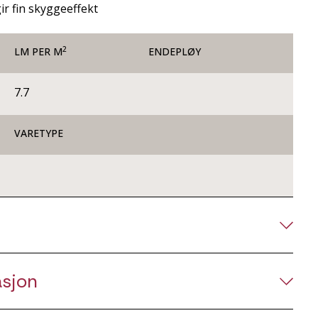
ir fin skyggeeffekt
2
LM PER M
ENDEPLØY
7.7
VARETYPE
asjon