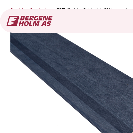
Forside
Produkter
ÆDEL Kledning Dobbelfals 28° (gammel)