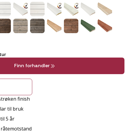
tur
Finn forhandler
strøken finish
ar til bruk
il 5 år
d råtemotstand