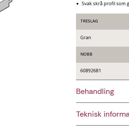
Svak skrå profil som g
TRESLAG
Gran
NOBB
60892681
Behandling
Teknisk inform