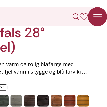
ledning
fals 28°
el)
 en varm og rolig blåfarge med
t fjellvann i skygge og blå larvikitt.