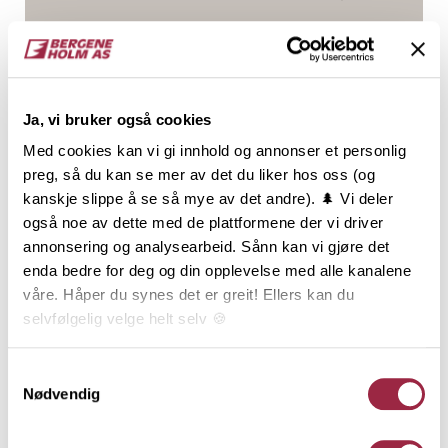
Gran
7.7
NOBB
VARETYPE
Ja, vi bruker også cookies
Med cookies kan vi gi innhold og annonser et personlig
53069592
preg, så du kan se mer av det du liker hos oss (og
kanskje slippe å se så mye av det andre). 🌲 Vi deler
også noe av dette med de plattformene der vi driver
Produktinformasjon
annonsering og analysearbeid. Sånn kan vi gjøre det
enda bedre for deg og din opplevelse med alle kanalene
Dobbelfals Gammel, ofte også kalt Dobbelfals 28
våre. Håper du synes det er greit! Ellers kan du
grader, har sitt utspring fra Vestlandet, men
selvfølgelig velge helt selv 🍪
benyttes i dag over hele landet. Dobbelfals Gammel
er en stilfull og teknisk god profil som passer til
Her kan du lese vår personvernerklæring.
Samtykkevalg
mange typer hus, og den er en av de mest solgte
Nødvendig
kledningene i Norge. Dobbelfals Gammel kan
monteres både stående og liggende, men er mest