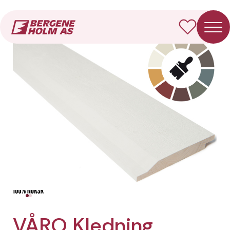
Forside
Produkter
VÅRO Kledning Dobbelfals 28° (gammel)
VÅRO Kledning