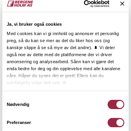
Gran
7.7
Ja, vi bruker også cookies
NOBB
VARETYPE
Med cookies kan vi gi innhold og annonser et personlig
preg, så du kan se mer av det du liker hos oss (og
kanskje slippe å se så mye av det andre). 🌲 Vi deler
56241432
også noe av dette med de plattformene der vi driver
annonsering og analysearbeid. Sånn kan vi gjøre det
Produktinformasjon
enda bedre for deg og din opplevelse med alle kanalene
våre. Håper du synes det er greit! Ellers kan du
Dobbelfals Gammel, ofte også kalt Dobbelfals 28
selvfølgelig velge helt selv 🍪
grader, har sitt utspring fra Vestlandet, men
benyttes i dag over hele landet. Dobbelfals Gammel
Her kan du lese vår personvernerklæring.
Samtykkevalg
er en stilfull og teknisk god profil som passer til
Nødvendig
mange typer hus, og den er en av de mest solgte
kledningene i Norge. Dobbelfals Gammel kan
Preferanser
monteres både stående og liggende, men er mest