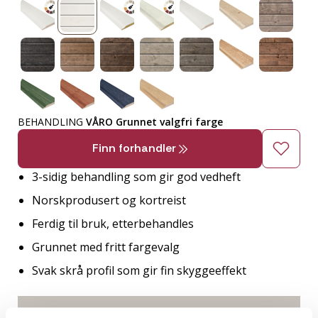
BEHANDLING
VÅRO Grunnet valgfri farge
Finn forhandler
3-sidig behandling som gir god vedheft
Norskprodusert og kortreist
Ferdig til bruk, etterbehandles
Grunnet med fritt fargevalg
Svak skrå profil som gir fin skyggeeffekt
2
TRESLAG
LM PER M
ENDEPLØY