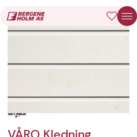
Forside
Produkter
VÅRO Kledning Dobbelfals 28° (gammel)
VÅRO Kledning