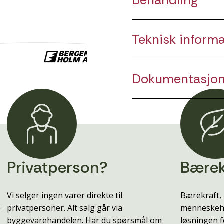
Behandling
Teknisk inform
Dokumentasjo
Privatperson?
Bærek
Vi selger ingen varer direkte til
Bærekraft, 
e
privatpersoner. Alt salg går via
menneskehe
byggevarehandelen. Har du spørsmål om
løsningen f