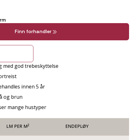
arm
Finn forhandler
g med god trebeskyttelse
rtreist
behandles innen 5 år
rå og brun
sser mange hustyper
2
LM PER M
ENDEPLØY