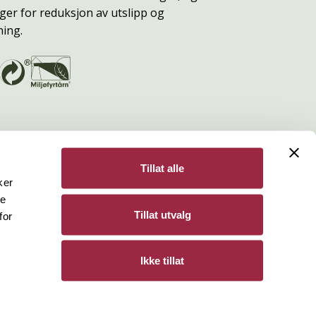
ger for reduksjon av utslipp og
ning.
Tillat alle
ker
de
Bergene Holm
Tillat utvalg
for
Personvern
Ikke tillat