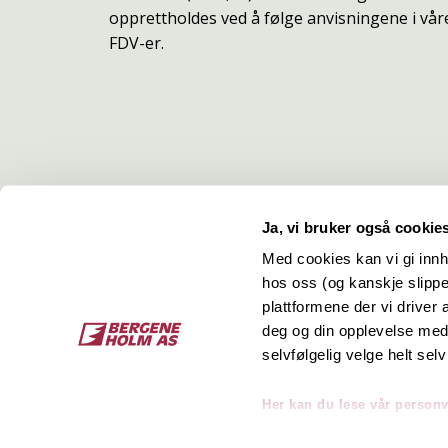
opprettholdes ved å følge anvisningene i vår
FDV-er.
Ja, vi bruker også cookie
Med cookies kan vi gi innh
hos oss (og kanskje slippe
Kontakt
O
plattformene der vi driver
deg og din opplevelse med 
Bergene Holm AS
Job
selvfølgelig velge helt selv
Tel: +47 33 15 66 66
Kon
Ordre:
ordre@bergeneholm.no
Her kan du lese vår person
Mail:
post@bergeneholm.no
Sel