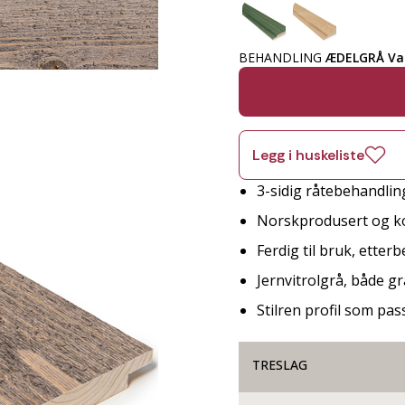
BEHANDLING
ÆDELGRÅ V
Legg i huskeliste
3-sidig råtebehandlin
Norskprodusert og ko
Ferdig til bruk, etter
Jernvitrolgrå, både g
Stilren profil som pa
TRESLAG