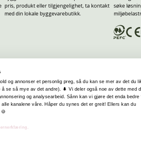
e
pris, produkt eller tilgjengelighet, ta kontakt
søke løsnin
med din lokale byggevarebutikk.
miljøbelast
s
old og annonser et personlig preg, så du kan se mer av det du li
 å se så mye av det andre). 🌲 Vi deler også noe av dette med 
m oss
Hurtiglenker
 annonsering og analysearbeid. Sånn kan vi gjøre det enda bedre 
alle kanalene våre. Håper du synes det er greit! Ellers kan du
be hos oss
Ofte stilte spørsmål
 🍪
takt oss
Eksteriørkolleksjoner
vernerklæring.
skap | Visjon | Årsrapport
Interiørkolleksjoner