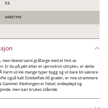
9.6
VARETYPE
sjon
 men likevel varm gråfarge med et hint av
 Er du på jakt etter et «jernvitrol-uttrykk», er dette
 Varm vil kle mange typer bygg og vil bare bli vakrere
 ofte også kalt Dobbelfals 60 grader, er noe strammere
ls Gammel. Kledningen er falset, endepløyd og
gende, men kan brukes stående.