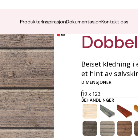
ÆDEL K
Produkter
Inspirasjon
Dokumentasjon
Kontakt oss
Dobbelf
Beiset kledning i
et hint av sølvski
DIMENSJONER
BEHANDLINGER