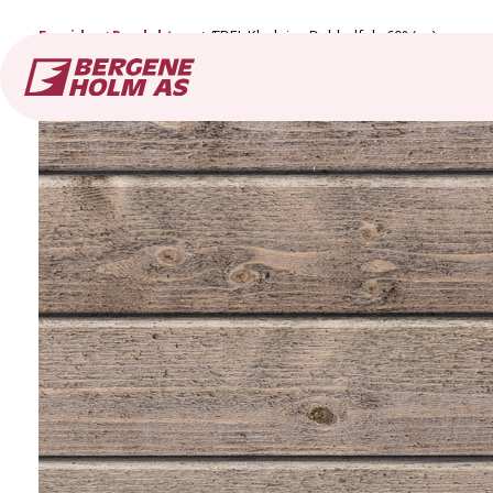
Forside
Produkter
ÆDEL Kledning Dobbelfals 60° (ny)