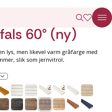
ledning
als 60° (ny)
 en lys, men likevel varm gråfarge med
mmer, slik som jernvitrol.