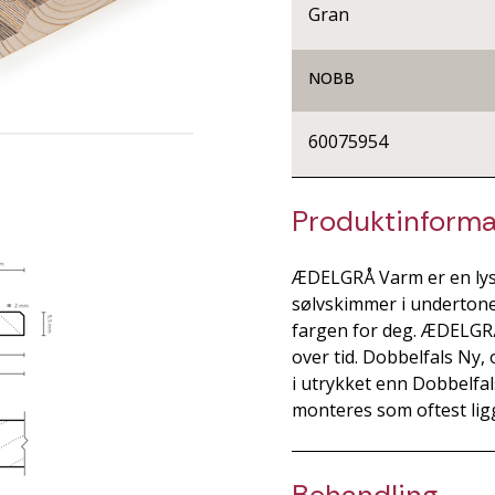
Gran
NOBB
60075954
Produktinforma
ÆDELGRÅ Varm er en lys,
sølvskimmer i undertonen.
fargen for deg. ÆDELGRÅ
over tid. Dobbelfals Ny,
i utrykket enn Dobbelfa
monteres som oftest lig