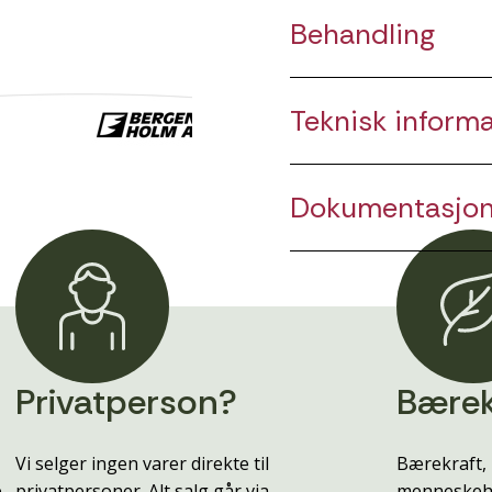
Behandling
Teknisk inform
Dokumentasjo
Privatperson?
Bærek
Vi selger ingen varer direkte til
Bærekraft, 
e
privatpersoner. Alt salg går via
menneskehe