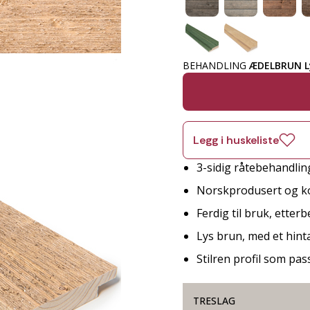
BEHANDLING
ÆDELBRUN L
Legg i huskeliste
3-sidig råtebehandlin
Norskprodusert og ko
Ferdig til bruk, etter
Lys brun, med et hint
Stilren profil som pa
TRESLAG