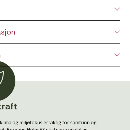
asjon
n
raft
klima og miljøfokus er viktig for samfunn og
t. Bergene Holm AS skal være en del av