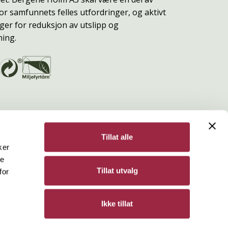
or samfunnets felles utfordringer, og aktivt
ger for reduksjon av utslipp og
ning.
Tillat alle
ker
de
Bergene Holm
Tillat utvalg
for
Personvern
Ikke tillat