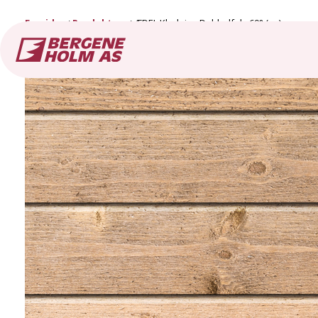
Forside
Produkter
ÆDEL Kledning Dobbelfals 60° (ny)