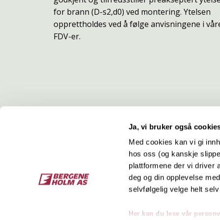
for brann (D-s2,d0) ved montering. Ytelsen
opprettholdes ved å følge anvisningene i vår
FDV-er.
Ja, vi bruker også cookie
Med cookies kan vi gi innh
hos oss (og kanskje slippe
Kontakt
O
plattformene der vi driver
deg og din opplevelse med 
Bergene Holm AS
Job
selvfølgelig velge helt selv
Tel: +47 33 15 66 66
Kon
Ordre:
ordre@bergeneholm.no
Her kan du lese vår person