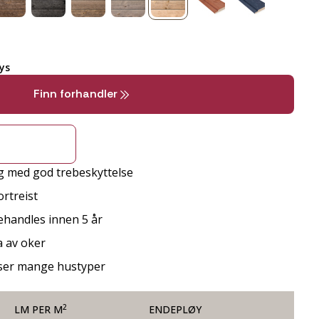
ys
Finn forhandler
g med god trebeskyttelse
rtreist
behandles innen 5 år
a av oker
sser mange hustyper
2
LM PER M
ENDEPLØY