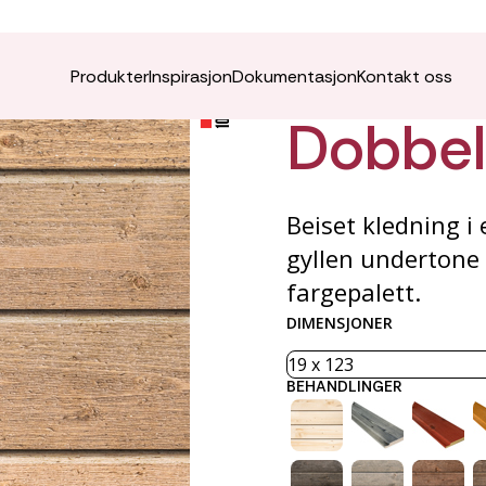
ÆDEL K
Produkter
Inspirasjon
Dokumentasjon
Kontakt oss
Dobbelf
Beiset kledning i
gyllen undertone 
fargepalett.
DIMENSJONER
BEHANDLINGER