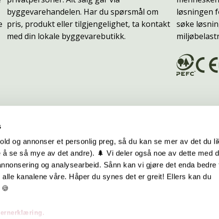
byggevarehandelen. Har du spørsmål om
løsningen f
e
pris, produkt eller tilgjengelighet, ta kontakt
søke løsnin
med din lokale byggevarebutikk.
miljøbelast
s
old og annonser et personlig preg, så du kan se mer av det du li
 å se så mye av det andre). 🌲 Vi deler også noe av dette med 
m oss
Hurtiglenker
 annonsering og analysearbeid. Sånn kan vi gjøre det enda bedre 
alle kanalene våre. Håper du synes det er greit! Ellers kan du
be hos oss
Ofte stilte spørsmål
 🍪
takt oss
Eksteriørkolleksjoner
vernerklæring.