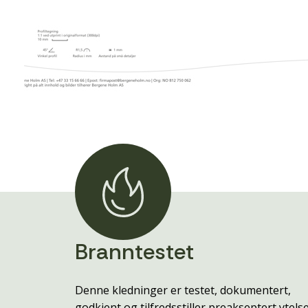
Branntestet
Denne kledninger er testet, dokumentert,
godkjent og tilfredsstiller preakseptert ytels