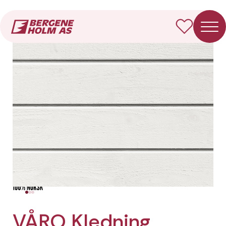
Forside
Produkter
VÅRO Kledning Dobbelfals 60° (ny)
VÅRO Kledning