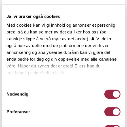
NOBB
VARETYPE
Ja, vi bruker også cookies
50502934
Med cookies kan vi gi innhold og annonser et personlig
preg, så du kan se mer av det du liker hos oss (og
Produktinformasjon
kanskje slippe å se så mye av det andre). 🌲 Vi deler
også noe av dette med de plattformene der vi driver
Dobbelfals Ny, ofte også kalt Dobbelfals 60 grader,
annonsering og analysearbeid. Sånn kan vi gjøre det
har sitt utspring fra Vestlandet, men benyttes i dag
enda bedre for deg og din opplevelse med alle kanalene
over hele landet. Dobbelfals Ny har en stilren og
våre. Håper du synes det er greit! Ellers kan du
teknisk god profil som passer til mange typer hus.
selvfølgelig velge helt selv 🍪
Den er noe strammere i uttrykket enn storebroren
Dobbelfals Gammel. Dobbelfals Ny kan monteres
Her kan du lese vår personvernerklæring.
Samtykkevalg
både stående og liggende, men er mest brukt
Nødvendig
liggende. I impregnert fås profilen i 19x148 mm.
Preferanser
Behandling