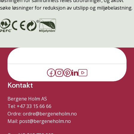
løsningen for samfunnets felles utfordringer, og aktivt
søke løsninger for reduksjon av utslipp og miljøbelastning.
Kontakt
Bergene Holm AS
Tel: +47 33 15 66 66
Ordre:
ordre@bergeneholm.no
Mail:
post@bergeneholm.no