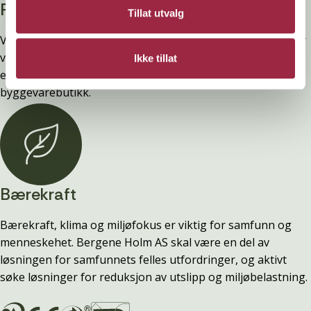
Privatperson?
Tillat utvalg
Vi selger ingen varer direkte til privatpersoner. Alt salg går
via byggevarehandelen. Har du spørsmål om pris, produkt
Ikke tillat
eller tilgjengelighet, ta kontakt med din lokale
byggevarebutikk.
Bærekraft
Bærekraft, klima og miljøfokus er viktig for samfunn og
menneskehet. Bergene Holm AS skal være en del av
løsningen for samfunnets felles utfordringer, og aktivt
søke løsninger for reduksjon av utslipp og miljøbelastning.