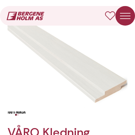
Forside
Produkter
VÅRO Kledning Dobbelfals rett
VÅRO Kledning