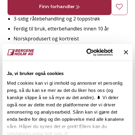
Finn forhandler
3-sidig råtebehandling og 2 toppstrøk
Ferdig til bruk, etterbehandles innen 10 år
Norskprodusert og kortreist
Grunnet og malt med 10 års systembehandling
Enkel, stram profil som gir fin skyggeeffekt
Ja, vi bruker også cookies
2
TRESLAG
LM PER M
ENDEPLØY
Med cookies kan vi gi innhold og annonser et personlig
preg, så du kan se mer av det du liker hos oss (og
Gran
12.5
kanskje slippe å se så mye av det andre). 🌲 Vi deler
også noe av dette med de plattformene der vi driver
NOBB
VARETYPE
annonsering og analysearbeid. Sånn kan vi gjøre det
enda bedre for deg og din opplevelse med alle kanalene
våre. Håper du synes det er greit! Ellers kan du
60671632
selvfølgelig velge helt selv 🍪