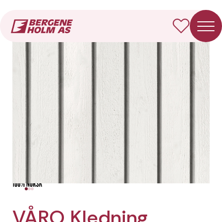
Forside
Produkter
VÅRO Kledning Dobbelfals rett
VÅRO Kledning