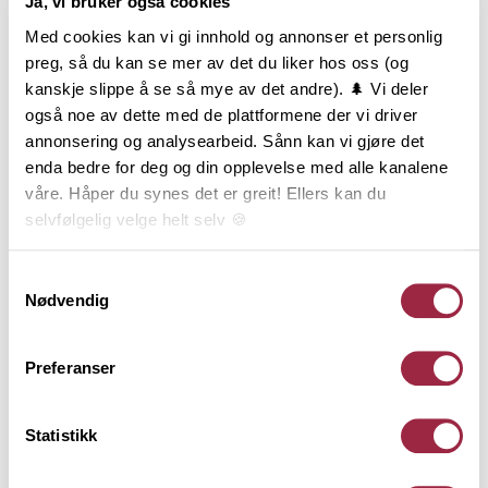
Ja, vi bruker også cookies
Med cookies kan vi gi innhold og annonser et personlig
Produktinformasjon
preg, så du kan se mer av det du liker hos oss (og
kanskje slippe å se så mye av det andre). 🌲 Vi deler
Dobbelfals Rett er kledningen som gir en stram og
også noe av dette med de plattformene der vi driver
enkel veggflate. Det maskuline uttrykket forsterkes
annonsering og analysearbeid. Sånn kan vi gjøre det
av de rette kantene og den 12 mm skyggen. Likevel
enda bedre for deg og din opplevelse med alle kanalene
gir Dobbelfals Rett et naturlig og balansert inntrykk
våre. Håper du synes det er greit! Ellers kan du
av boligen. Dobbelfals Rett er mest brukt stående.
selvfølgelig velge helt selv 🍪
Kledningen leveres i dimensjonene 19x098, 19x123
og 19x148 mm, og med flere typer behandlinger.
Her kan du lese vår personvernerklæring.
Samtykkevalg
Nødvendig
Behandling
Preferanser
Teknisk informasjon
Statistikk