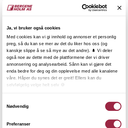
Gran
7.7
NOBB
VARETYPE
Ja, vi bruker også cookies
60075703
Med cookies kan vi gi innhold og annonser et personlig
preg, så du kan se mer av det du liker hos oss (og
kanskje slippe å se så mye av det andre). 🌲 Vi deler
Produktinformasjon
også noe av dette med de plattformene der vi driver
annonsering og analysearbeid. Sånn kan vi gjøre det
ÆDELBRUN Varm er tradisjonell beisfarge med en
enda bedre for deg og din opplevelse med alle kanalene
gyllen og rødlig bruntone. Den fremstår lun og varm
våre. Håper du synes det er greit! Ellers kan du
og med et tjærebrunt uttrykk i fargen. ÆDELBRUN
selvfølgelig velge helt selv 🍪
Varm er en klassiker hos hytteeierne, men vil også
kle en rekke hustyper, anneks mm. Falsene er lik
Her kan du lese vår personvernerklæring.
Samtykkevalg
Dobbelfals rett med ett 12 mm. spor frest ut i midten.
Nødvendig
Kledningen gir en moderne stil og passer enten
alene eller med Dobbelfals rett. Kledningen er
endepløyd, falset på begge sider og brukes stående.
Preferanser