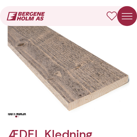
Forside
Produkter
ÆDEL Kledning Rektangulær
ÆDEL Kledning