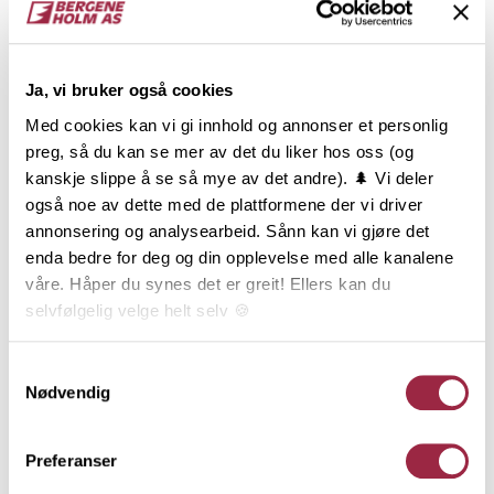
NOBB
VARETYPE
Ja, vi bruker også cookies
60075779
Med cookies kan vi gi innhold og annonser et personlig
preg, så du kan se mer av det du liker hos oss (og
Produktinformasjon
kanskje slippe å se så mye av det andre). 🌲 Vi deler
også noe av dette med de plattformene der vi driver
ÆDELGRÅ Varm er en lys, men likevel varm gråfarge
annonsering og analysearbeid. Sånn kan vi gjøre det
med et hint av sølvskimmer i undertonen. Er du på
enda bedre for deg og din opplevelse med alle kanalene
jakt etter et «jernvitrol-uttrykk», er dette fargen for
våre. Håper du synes det er greit! Ellers kan du
deg. ÆDELGRÅ Varm vil kle mange typer bygg og vil
selvfølgelig velge helt selv 🍪
bare bli vakrere over tid. Rektangulær kledning, ofte
kalt tømmermannskledning er den vanligste
Her kan du lese vår personvernerklæring.
Samtykkevalg
kledningstypen i Norge. Kledningen monteres som
Nødvendig
over- og underligger og de mange dimensjonene gir
et mangfold av kombinasjonsmuligheter.
Preferanser