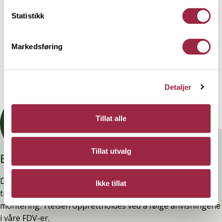
Behandling
Statistikk
Markedsføring
Teknisk informasjon
Dokumentasjon
Detaljer
Tillat alle
Tillat utvalg
Branntestet
Denne kledninger er testet, dokumentert, godkjent og
Ikke tillat
tilfredsstiller preakseptert ytelse for brann (D-s2,d0) ved
montering. Ytelsen opprettholdes ved å følge anvisningene
i våre FDV-er.