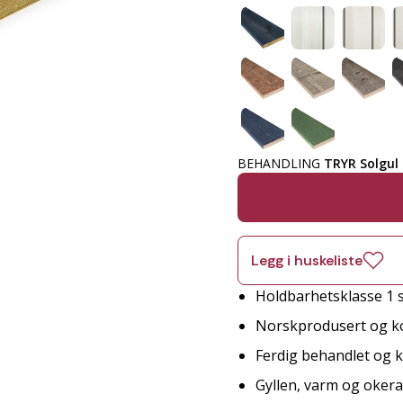
BEHANDLING
TRYR Solgul
Legg i huskeliste
Holdbarhetsklasse 1 s
Norskprodusert og ko
Ferdig behandlet og kl
Gyllen, varm og okera