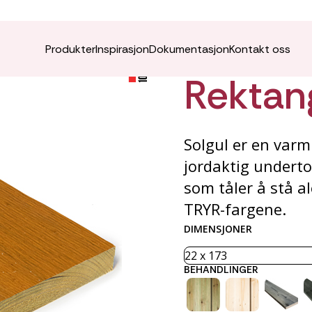
TRYR K
Produkter
Inspirasjon
Dokumentasjon
Kontakt oss
Rektan
Solgul er en varm
jordaktig underto
som tåler å stå a
TRYR-fargene.
DIMENSJONER
BEHANDLINGER