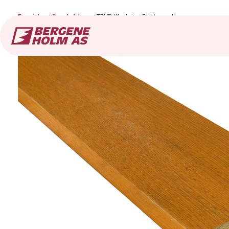
Forside
Produkter
TRYR Kledning Rektangulær