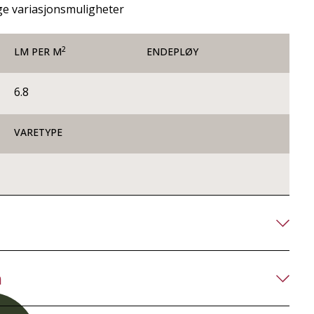
ge variasjonsmuligheter
2
LM PER M
ENDEPLØY
6.8
VARETYPE
n