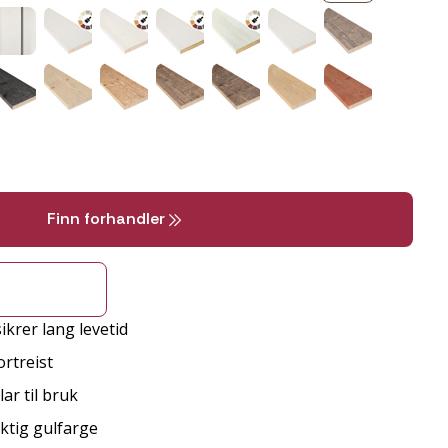
Finn forhandler
ikrer lang levetid
rtreist
ar til bruk
ktig gulfarge