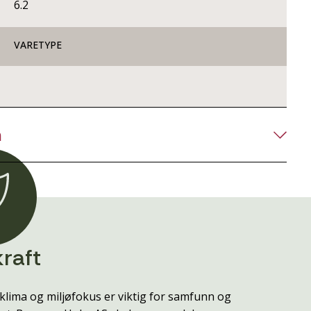
6.2
VARETYPE
n
raft
klima og miljøfokus er viktig for samfunn og