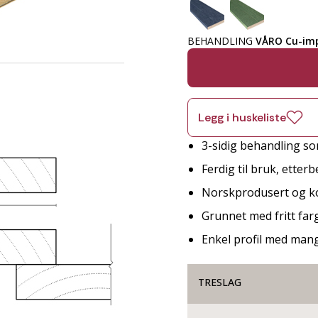
BEHANDLING
VÅRO Cu-imp
Legg i huskeliste
3-sidig behandling so
Ferdig til bruk, etter
Norskprodusert og ko
Grunnet med fritt far
Enkel profil med man
TRESLAG