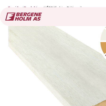
Forside
Produkter
VÅRO Kledning Rektangulær