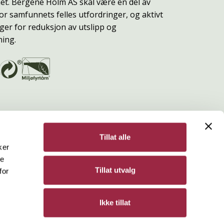
t. Bergene Holm AS skal være en del av
or samfunnets felles utfordringer, og aktivt
ger for reduksjon av utslipp og
ning.
Tillat alle
ker
de
Bergene Holm
Tillat utvalg
for
Personvern
Ikke tillat