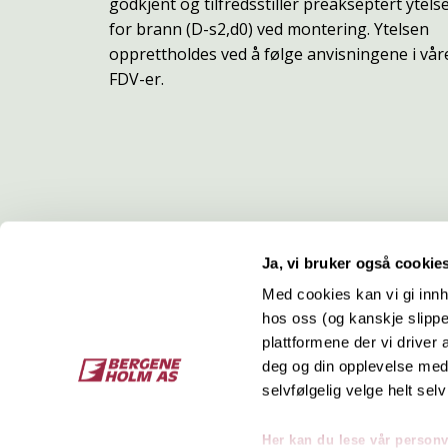
godkjent og tilfredsstiller preakseptert ytels
for brann (D-s2,d0) ved montering. Ytelsen
opprettholdes ved å følge anvisningene i vår
FDV-er.
Ja, vi bruker også cookie
Med cookies kan vi gi innh
hos oss (og kanskje slippe
Kontakt
O
plattformene der vi driver
deg og din opplevelse med 
Bergene Holm AS
Job
selvfølgelig velge helt selv
Tel: +47 33 15 66 66
Kon
Ordre:
ordre@bergeneholm.no
Her kan du lese vår person