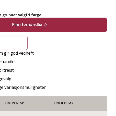
 grunnet valgfri farge
Finn forhandler
m gir god vedheft
behandles
rtreist
gevalg
ge variasjonsmuligheter
2
LM PER M
ENDEPLØY