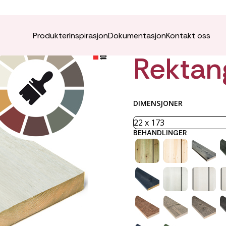
VÅRO K
Produkter
Inspirasjon
Dokumentasjon
Kontakt oss
Rektan
DIMENSJONER
BEHANDLINGER