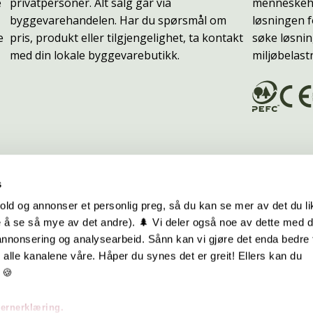
e
privatpersoner. Alt salg går via
menneskehe
byggevarehandelen. Har du spørsmål om
løsningen f
e
pris, produkt eller tilgjengelighet, ta kontakt
søke løsnin
med din lokale byggevarebutikk.
miljøbelast
s
old og annonser et personlig preg, så du kan se mer av det du li
 å se så mye av det andre). 🌲 Vi deler også noe av dette med 
m oss
Hurtiglenker
 annonsering og analysearbeid. Sånn kan vi gjøre det enda bedre 
alle kanalene våre. Håper du synes det er greit! Ellers kan du
be hos oss
Ofte stilte spørsmål
 🍪
takt oss
Eksteriørkolleksjoner
vernerklæring.