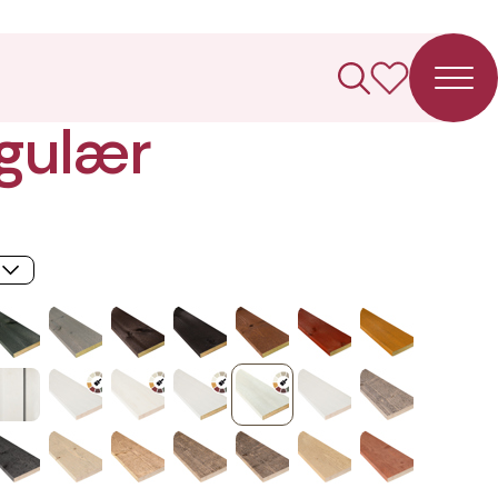
ledning
gulær