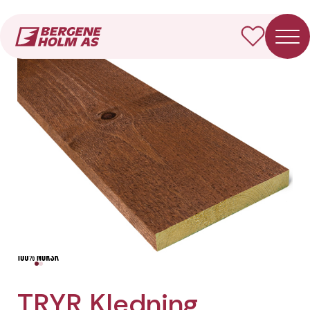
Forside
Produkter
TRYR Kledning Rektangulær
TRYR Kledning