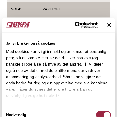
NOBB
VARETYPE
60025440
Produktinformasjon
Ja, vi bruker også cookies
Med cookies kan vi gi innhold og annonser et personlig
I fasadekolleksjonen TRYR finner du tøffe og trendy
preg, så du kan se mer av det du liker hos oss (og
kledninger i heltre som sørger for at bygget er
kanskje slippe å se så mye av det andre). 🌲 Vi deler
velkledd i all slags vær. TRYR-kolleksjonen
også noe av dette med de plattformene der vi driver
produseres av norsk, kortreist og miljøsertifisert
annonsering og analysearbeid. Sånn kan vi gjøre det
furu og har lang holdbarhet. SOLBRUN er en varm
enda bedre for deg og din opplevelse med alle kanalene
nøtteaktig brunfarge med en gyllen lød. En kledning
våre. Håper du synes det er greit! Ellers kan du
med SOLBRUN vil begeistre alle som ønsker et bygg
selvfølgelig velge helt selv 🍪
i en tydelig og varm brunfarge. Det var enkelt å finne
inspirasjon til SOLBRUN blant naturens egne
Her kan du lese vår personvernerklæring.
Samtykkevalg
brunfarger og legge til et solkyss. Den faktiske
Nødvendig