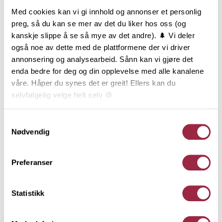
Produktinformasjon
Med cookies kan vi gi innhold og annonser et personlig
preg, så du kan se mer av det du liker hos oss (og
Enkelfals har utspring fra den eldste formen for
kanskje slippe å se så mye av det andre). 🌲 Vi deler
liggende kledning som var i bruk allerede i
også noe av dette med de plattformene der vi driver
middelalderen. Enkelfals har en markant
annonsering og analysearbeid. Sånn kan vi gjøre det
skyggeeffekt, er en teknisk god profil og gir god
enda bedre for deg og din opplevelse med alle kanalene
lufting bak kledningen. Utseendemessig kan det
våre. Håper du synes det er greit! Ellers kan du
være vanskelig å skille Enkelfals fra Skråkledning
selvfølgelig velge helt selv 🍪
etter montering. Enkelfals er en liggende
kledningstype og finnes i 19x148 mm og 19x173 mm.
Her kan du lese vår personvernerklæring.
Samtykkevalg
Nødvendig
Behandling
Preferanser
Teknisk informasjon
Statistikk
Dokumentasjon