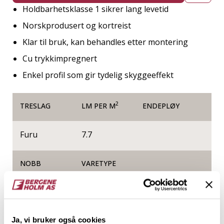
Holdbarhetsklasse 1 sikrer lang levetid
Norskprodusert og kortreist
Klar til bruk, kan behandles etter montering
Cu trykkimpregnert
Enkel profil som gir tydelig skyggeeffekt
2
TRESLAG
LM PER M
ENDEPLØY
Furu
7.7
NOBB
VARETYPE
54184476
Ja, vi bruker også cookies