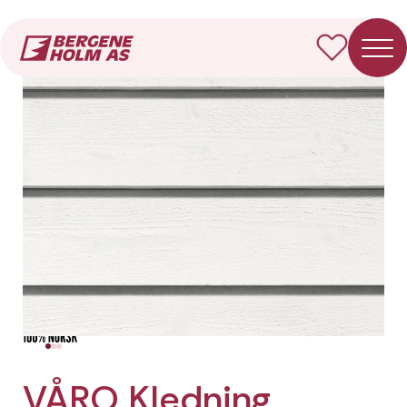
Forside
Produkter
VÅRO Kledning Enkelfals
VÅRO Kledning