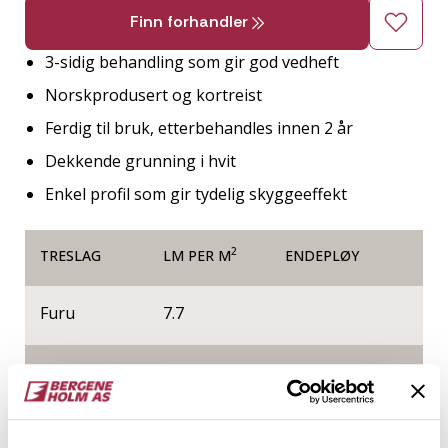
Finn forhandler
3-sidig behandling som gir god vedheft
Norskprodusert og kortreist
Ferdig til bruk, etterbehandles innen 2 år
Dekkende grunning i hvit
Enkel profil som gir tydelig skyggeeffekt
2
TRESLAG
LM PER M
ENDEPLØY
Furu
7.7
NOBB
VARETYPE
41024555