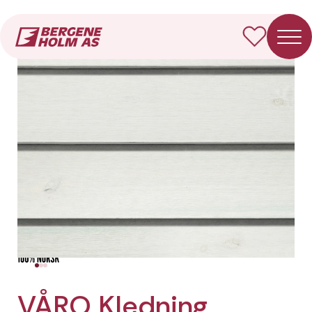
Forside
Produkter
VÅRO Kledning Enkelfals
VÅRO Kledning