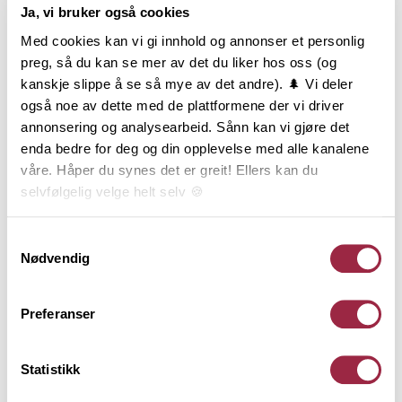
Ja, vi bruker også cookies
Produktinformasjon
Med cookies kan vi gi innhold og annonser et personlig
preg, så du kan se mer av det du liker hos oss (og
kanskje slippe å se så mye av det andre). 🌲 Vi deler
Enkelfals har utspring fra den eldste formen for
også noe av dette med de plattformene der vi driver
liggende kledning som var i bruk allerede i
annonsering og analysearbeid. Sånn kan vi gjøre det
middelalderen. Enkelfals har en markant
enda bedre for deg og din opplevelse med alle kanalene
skyggeeffekt, er en teknisk god profil og gir god
våre. Håper du synes det er greit! Ellers kan du
lufting bak kledningen. Utseendemessig kan det
selvfølgelig velge helt selv 🍪
være vanskelig å skille Enkelfals fra Skråkledning
etter montering. Enkelfals er en liggende
kledningstype og finnes i 19x148 mm og 19x173 mm.
Her kan du lese vår personvernerklæring.
Samtykkevalg
Nødvendig
Behandling
Preferanser
Teknisk informasjon
Statistikk