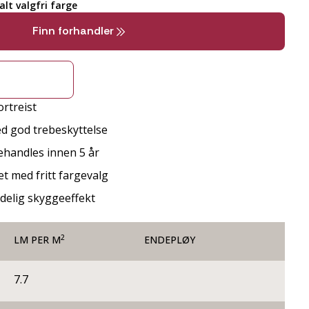
lt valgfri farge
Finn forhandler
rtreist
d god trebeskyttelse
behandles innen 5 år
t med fritt fargevalg
ydelig skyggeeffekt
2
LM PER M
ENDEPLØY
7.7