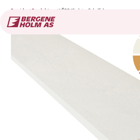
Forside
Produkter
VÅRO Kledning Enkelfals