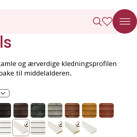
ledning
ls
gamle og ærverdige kledningsprofilen
bake til middelalderen.