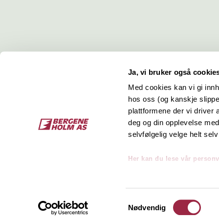
Ja, vi bruker også cookie
Med cookies kan vi gi innh
hos oss (og kanskje slippe
Kontakt
O
plattformene der vi driver
deg og din opplevelse med 
Bergene Holm AS
Job
selvfølgelig velge helt selv
Tel: +47 33 15 66 66
Kon
Ordre:
ordre@bergeneholm.no
Her kan du lese vår person
Mail:
post@bergeneholm.no
Sel
Org: NO 812 750 062
Samtykkevalg
Nødvendig