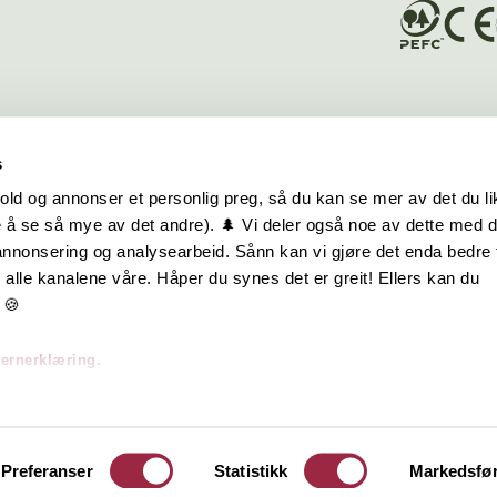
s
old og annonser et personlig preg, så du kan se mer av det du li
 å se så mye av det andre). 🌲 Vi deler også noe av dette med 
m oss
Hurtiglenker
 annonsering og analysearbeid. Sånn kan vi gjøre det enda bedre 
alle kanalene våre. Håper du synes det er greit! Ellers kan du
be hos oss
Ofte stilte spørsmål
 🍪
takt oss
Eksteriørkolleksjoner
vernerklæring.
skap | Visjon | Årsrapport
Interiørkolleksjoner
Byggeguider
Preferanser
Statistikk
Markedsfø