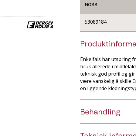
NOBB
53089184
Produktinforma
Enkelfals har utspring f
bruk allerede i middelal
teknisk god profil og gi
være vanskelig å skille 
en liggende kledningsty
Behandling
Teknisk inform