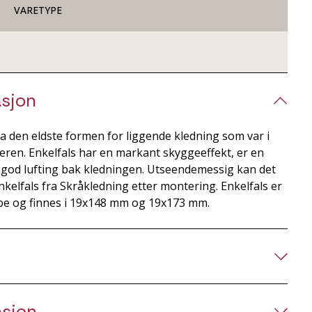
VARETYPE
sjon
ra den eldste formen for liggende kledning som var i
deren. Enkelfals har en markant skyggeeffekt, er en
r god lufting bak kledningen. Utseendemessig kan det
Enkelfals fra Skråkledning etter montering. Enkelfals er
pe og finnes i 19x148 mm og 19x173 mm.
asjon