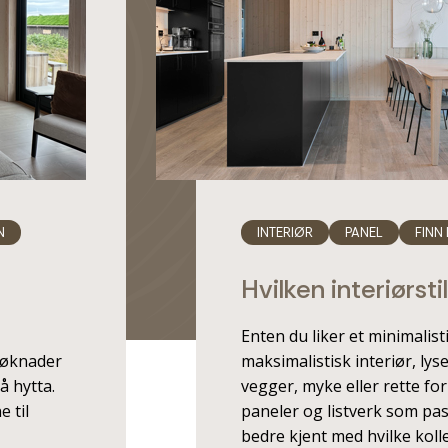
N
INTERIØR
PANEL
FINN 
Hvilken interiørsti
Enten du liker et minimalisti
søknader
maksimalistisk interiør, lys
å hytta.
vegger, myke eller rette for
e til
paneler og listverk som pas
bedre kjent med hvilke kol