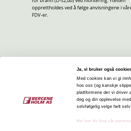
for brann (D-s2,d0) ved montering. Ytelsen
opprettholdes ved å følge anvisningene i vår
FDV-er.
Ja, vi bruker også cookie
Med cookies kan vi gi innh
hos oss (og kanskje slippe
Kontakt
O
plattformene der vi driver
deg og din opplevelse med 
Bergene Holm AS
Job
selvfølgelig velge helt selv
Tel: +47 33 15 66 66
Kon
Ordre:
ordre@bergeneholm.no
Her kan du lese vår person
Mail:
post@bergeneholm.no
Sel