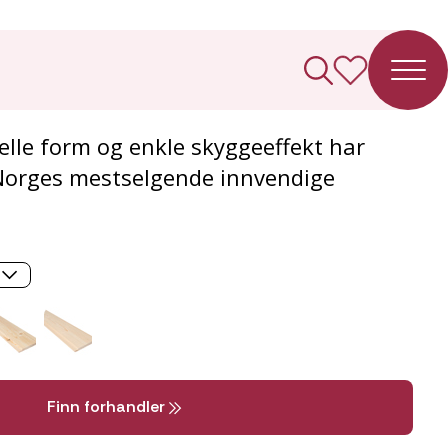
 skrå panel
elle form og enkle skyggeeffekt har
 Norges mestselgende innvendige
Finn forhandler