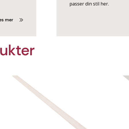
passer din stil her.
es mer
ukter