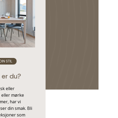
DIN STIL
l er du?
sk eller
e eller mørke
mer, har vi
ser din smak. Bli
leksjoner som