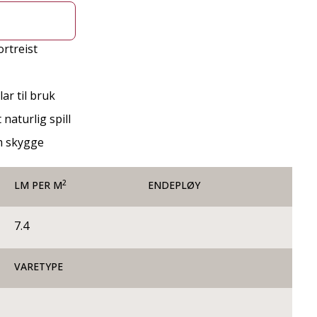
rtreist
ar til bruk
 naturlig spill
m skygge
2
LM PER M
ENDEPLØY
7.4
VARETYPE