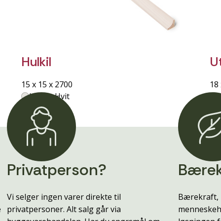
Hulkil
U
15 x 15 x 2700
18 
Lasert Hvit
Privatperson?
Bærek
Vi selger ingen varer direkte til
Bærekraft, 
e
privatpersoner. Alt salg går via
menneskehe