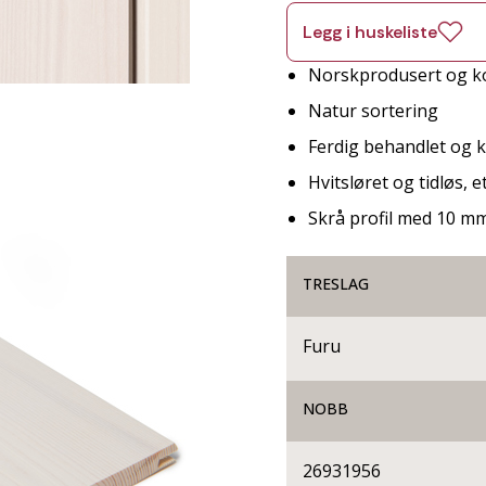
Legg i huskeliste
Norskprodusert og ko
Natur sortering
Ferdig behandlet og kl
Hvitsløret og tidløs, et
Skrå profil med 10 m
TRESLAG
Furu
NOBB
26931956