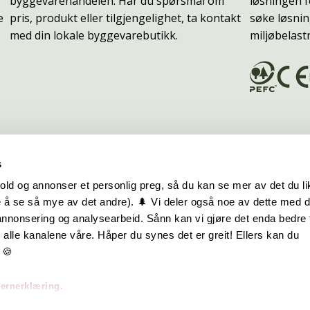
byggevarehandelen. Har du spørsmål om
løsningen f
e
pris, produkt eller tilgjengelighet, ta kontakt
søke løsnin
med din lokale byggevarebutikk.
miljøbelast
s
old og annonser et personlig preg, så du kan se mer av det du li
 å se så mye av det andre). 🌲 Vi deler også noe av dette med 
m oss
Hurtiglenker
 annonsering og analysearbeid. Sånn kan vi gjøre det enda bedre 
alle kanalene våre. Håper du synes det er greit! Ellers kan du
be hos oss
Ofte stilte spørsmål
 🍪
takt oss
Eksteriørkolleksjoner
vernerklæring.
skap | Visjon | Årsrapport
Interiørkolleksjoner