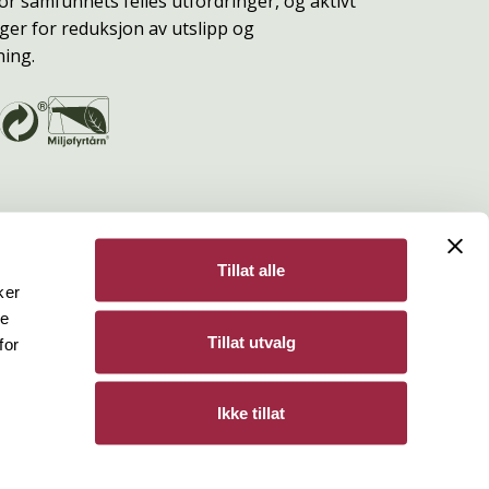
or samfunnets felles utfordringer, og aktivt
ger for reduksjon av utslipp og
ning.
Tillat alle
ker
de
Bergene Holm
Tillat utvalg
for
Personvern
Ikke tillat