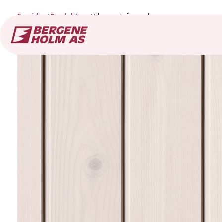
Forside
Produkter
Skygge skrå panel