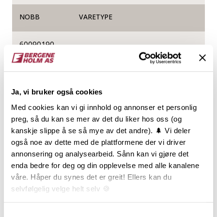
NOBB
VARETYPE
60090190
Produktinformasjon
Ja, vi bruker også cookies
I fasadekolleksjonen TRYR finner du tøffe og trendy
Med cookies kan vi gi innhold og annonser et personlig
kledninger i heltre som sørger for at bygget er
preg, så du kan se mer av det du liker hos oss (og
velkledd i all slags vær. TRYR-kolleksjonen
kanskje slippe å se så mye av det andre). 🌲 Vi deler
produseres av norsk, kortreist og miljøsertifisert
også noe av dette med de plattformene der vi driver
furu og har lang holdbarhet. SKYGRÅ er en rolig, lun
annonsering og analysearbeid. Sånn kan vi gjøre det
og mettet gråfarge som vil skli fint inn i mange
enda bedre for deg og din opplevelse med alle kanalene
nabolag, på mange typer hus og på hytter, gjerne
våre. Håper du synes det er greit! Ellers kan du
omkranset av fjell eller svaberg. SKYGRÅ er inspirert
selvfølgelig velge helt selv 🍪
av det tette grå skylaget du kan oppleve om våren,
med et hint av lyseblå himmel og gylne solstråler
Her kan du lese vår personvernerklæring.
Samtykkevalg