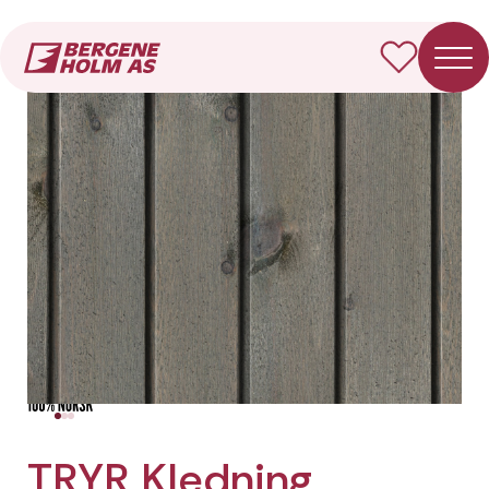
Forside
Produkter
TRYR Kledning Dobbelfals rett
TRYR Kledning