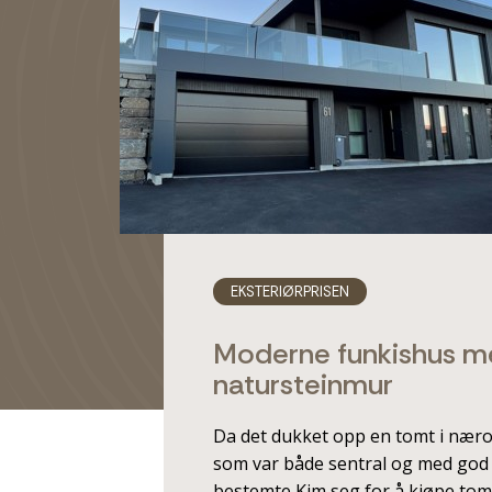
EKSTERIØRPRISEN
Moderne funkishus 
natursteinmur
Da det dukket opp en tomt i nær
som var både sentral og med god 
bestemte Kim seg for å kjøpe to