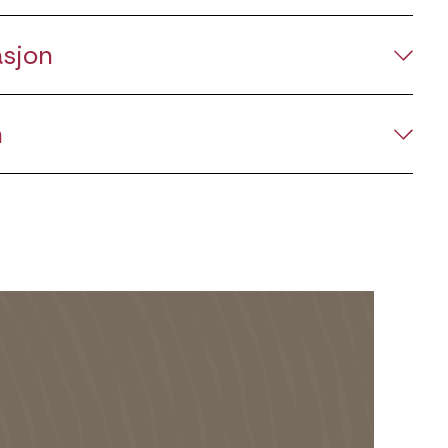
asjon
n