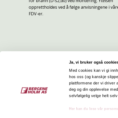
for brann (D-s2,d0) ved montering. Ytelsen
opprettholdes ved å følge anvisningene i vår
FDV-er.
Ja, vi bruker også cookie
Med cookies kan vi gi innh
hos oss (og kanskje slippe
Kontakt
O
plattformene der vi driver
deg og din opplevelse med 
Bergene Holm AS
Job
selvfølgelig velge helt selv
Tel: +47 33 15 66 66
Kon
Ordre:
ordre@bergeneholm.no
Her kan du lese vår person
Mail:
post@bergeneholm.no
Sel