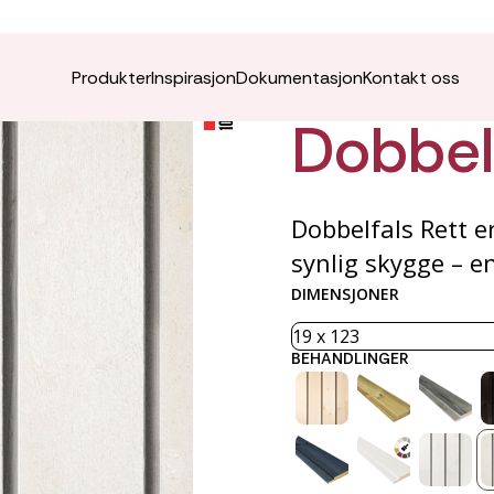
VÅRO K
Produkter
Inspirasjon
Dokumentasjon
Kontakt oss
Dobbelf
Dobbelfals Rett e
synlig skygge – e
DIMENSJONER
BEHANDLINGER