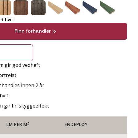
t hvit
Finn forhandler
m gir god vedheft
rtreist
behandles innen 2 år
hvit
m gir fin skyggeeffekt
2
LM PER M
ENDEPLØY