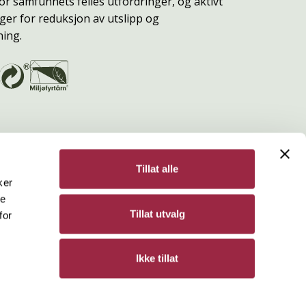
or samfunnets felles utfordringer, og aktivt
ger for reduksjon av utslipp og
ning.
Tillat alle
ker
de
Bergene Holm
Tillat utvalg
for
Personvern
Ikke tillat