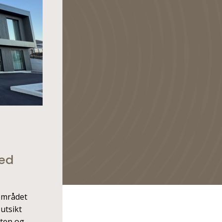
med
området
utsikt
mten og