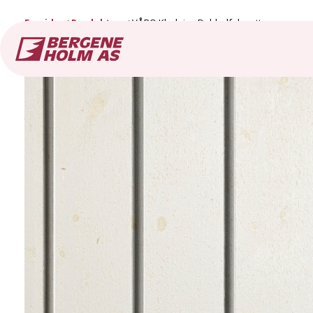
Forside
Produkter
VÅRO Kledning Dobbelfals rett