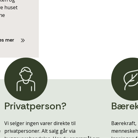
ye huset
rne
es mer
Privatperson?
Bærek
Vi selger ingen varer direkte til
Bærekraft, 
e
privatpersoner. Alt salg går via
menneskehe