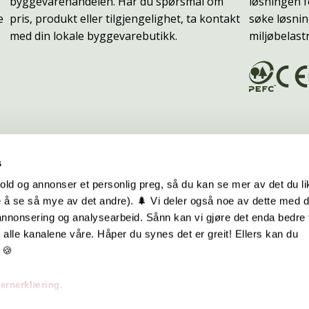
byggevarehandelen. Har du spørsmål om
løsningen f
e
pris, produkt eller tilgjengelighet, ta kontakt
søke løsnin
med din lokale byggevarebutikk.
miljøbelast
s
old og annonser et personlig preg, så du kan se mer av det du li
 å se så mye av det andre). 🌲 Vi deler også noe av dette med 
m oss
Hurtiglenker
 annonsering og analysearbeid. Sånn kan vi gjøre det enda bedre 
alle kanalene våre. Håper du synes det er greit! Ellers kan du
be hos oss
Ofte stilte spørsmål
 🍪
takt oss
Eksteriørkolleksjoner
vernerklæring.
skap | Visjon | Årsrapport
Interiørkolleksjoner