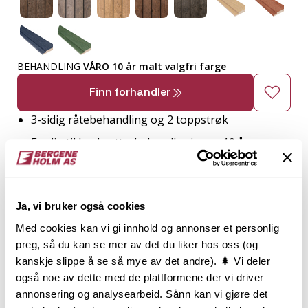
BEHANDLING
VÅRO 10 år malt valgfri farge
Finn forhandler
3-sidig råtebehandling og 2 toppstrøk
Ferdig til bruk, etterbehandles innen 10 år
Norskprodusert og kortreist
Grunnet og malt med 10 års systembehandling
Ja, vi bruker også cookies
Enkel, stram profil som gir fin skyggeeffekt
Med cookies kan vi gi innhold og annonser et personlig
preg, så du kan se mer av det du liker hos oss (og
2
TRESLAG
LM PER M
ENDEPLØY
kanskje slippe å se så mye av det andre). 🌲 Vi deler
også noe av dette med de plattformene der vi driver
Gran
9.6
annonsering og analysearbeid. Sånn kan vi gjøre det