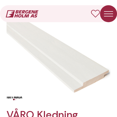
Forside
Produkter
VÅRO Kledning Dobbelfals rett
VÅRO Kledning