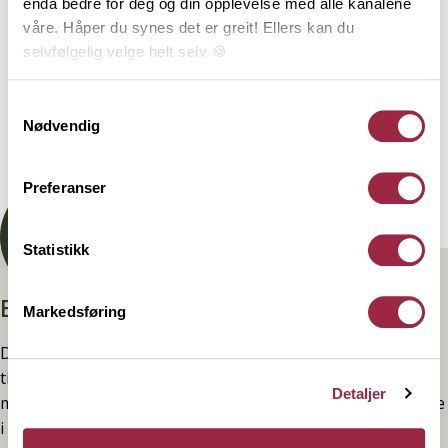
enda bedre for deg og din opplevelse med alle kanalene
våre. Håper du synes det er greit! Ellers kan du
NOBB
VARETYPE
selvfølgelig velge helt selv 🍪
60671636
Her kan du lese vår personvernerklæring.
Samtykkevalg
Nødvendig
Dokumentasjon
Preferanser
Statistikk
Branntestet
Markedsføring
Denne kledninger er testet, dokumentert, godkjent og
tilfredsstiller preakseptert ytelse for brann (D-s2,d0) ved
Detaljer
montering. Ytelsen opprettholdes ved å følge anvisningene
i våre FDV-er.