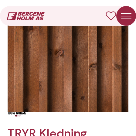
Forside
Produkter
TRYR Kledning Dobbelfals spile
TRYR Kledning