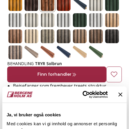
BEHANDLING
TRYR Solbrun
Finn forhandler
Beisefarger som fremhever treets struktur
Ferdig behandlet og klar til bruk
Lite vedlikehold, etterbehandles om ønskelig
Beste beskyttelse i tøft vær
Ja, vi bruker også cookies
Stram og kraftig profil med god spileeffekt
Med cookies kan vi gi innhold og annonser et personlig