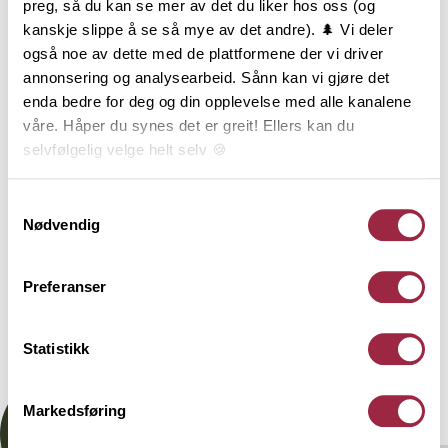
preg, så du kan se mer av det du liker hos oss (og
kanskje slippe å se så mye av det andre). 🌲 Vi deler
2
TRESLAG
LM PER M
ENDEPLØY
også noe av dette med de plattformene der vi driver
annonsering og analysearbeid. Sånn kan vi gjøre det
Furu
18.2
enda bedre for deg og din opplevelse med alle kanalene
våre. Håper du synes det er greit! Ellers kan du
selvfølgelig velge helt selv 🍪
NOBB
VARETYPE
Her kan du lese vår personvernerklæring.
Samtykkevalg
60803957
Nødvendig
Behandling
Preferanser
Statistikk
Dokumentasjon
Markedsføring