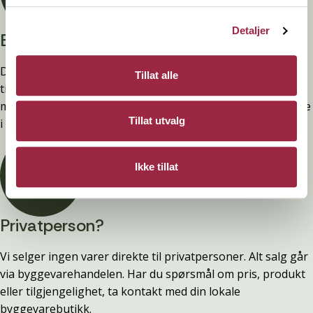
Detaljer
Branntestet
Denne kledninger er testet, dokumentert, godkjent og
Tillat alle
tilfredsstiller preakseptert ytelse for brann (D-s2,d0) ved
montering. Ytelsen opprettholdes ved å følge anvisningene
Tillat utvalg
i våre FDV-er.
Ikke tillat
Privatperson?
Vi selger ingen varer direkte til privatpersoner. Alt salg går
via byggevarehandelen. Har du spørsmål om pris, produkt
eller tilgjengelighet, ta kontakt med din lokale
byggevarebutikk.