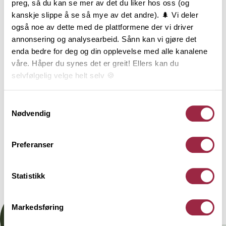
preg, så du kan se mer av det du liker hos oss (og
kanskje slippe å se så mye av det andre). 🌲 Vi deler
2
TRESLAG
LM PER M
ENDEPLØY
også noe av dette med de plattformene der vi driver
annonsering og analysearbeid. Sånn kan vi gjøre det
Furu
18.2
enda bedre for deg og din opplevelse med alle kanalene
våre. Håper du synes det er greit! Ellers kan du
selvfølgelig velge helt selv 🍪
NOBB
VARETYPE
Her kan du lese vår personvernerklæring.
Samtykkevalg
60803968
Nødvendig
Behandling
Preferanser
Statistikk
Dokumentasjon
Markedsføring