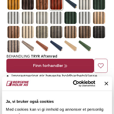
BEHANDLING
TRYR Aftenrød
Finn forhandler
Impregnering gir høyeste holdbarhetsklasse
Ferdig behandlet og klar til bruk
Lite vedlikehold, etterbehandles om ønskelig
Beste beskyttelse i tøft vær
Ja, vi bruker også cookies
Stram og kraftig profil med god spileeffekt
Med cookies kan vi gi innhold og annonser et personlig