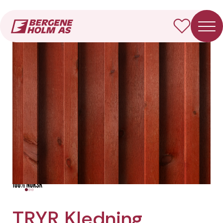
Forside
Produkter
TRYR Kledning Dobbelfals spile
TRYR Kledning