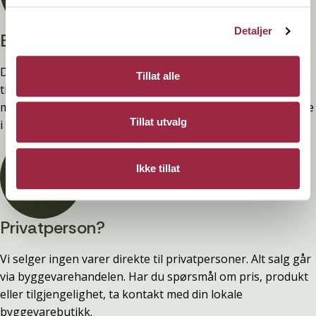
Detaljer
Branntestet
Denne kledninger er testet, dokumentert, godkjent og
Tillat alle
tilfredsstiller preakseptert ytelse for brann (D-s2,d0) ved
montering. Ytelsen opprettholdes ved å følge anvisningene
Tillat utvalg
i våre FDV-er.
Ikke tillat
Privatperson?
Vi selger ingen varer direkte til privatpersoner. Alt salg går
via byggevarehandelen. Har du spørsmål om pris, produkt
eller tilgjengelighet, ta kontakt med din lokale
byggevarebutikk.