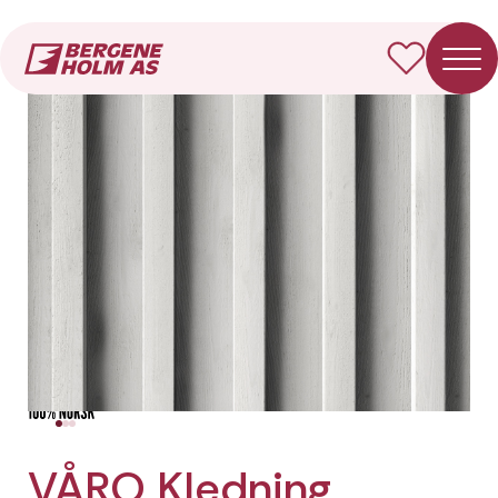
Forside
Produkter
VÅRO Kledning Dobbelfals spile
VÅRO Kledning