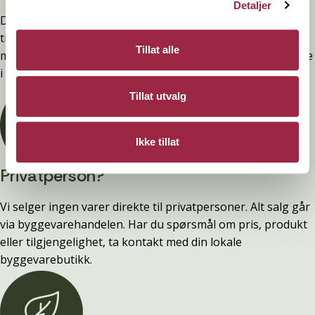
Detaljer
Denne kledninger er testet, dokumentert, godkjent og
tilfredsstiller preakseptert ytelse for brann (D-s2,d0) ved
Tillat alle
montering. Ytelsen opprettholdes ved å følge anvisningene
i våre FDV-er.
Tillat utvalg
Ikke tillat
Privatperson?
Vi selger ingen varer direkte til privatpersoner. Alt salg går
via byggevarehandelen. Har du spørsmål om pris, produkt
eller tilgjengelighet, ta kontakt med din lokale
byggevarebutikk.