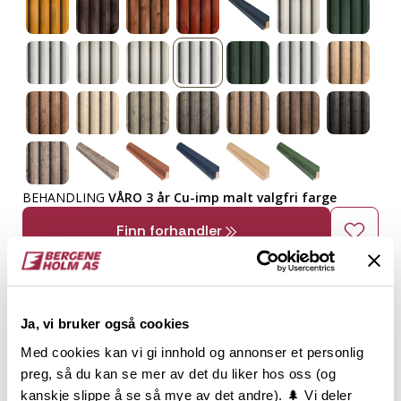
BEHANDLING
VÅRO 3 år Cu-imp malt valgfri farge
Finn forhandler
Meget god dekkevne som gir bra trebeskyttelse
Leveres i valgfri farge
Utsett neste strøk inntil 3 år
Ja, vi bruker også cookies
Med cookies kan vi gi innhold og annonser et personlig
Solid 2-strøks behandling
preg, så du kan se mer av det du liker hos oss (og
Stram og kraftig profil med god spileeffekt
kanskje slippe å se så mye av det andre). 🌲 Vi deler