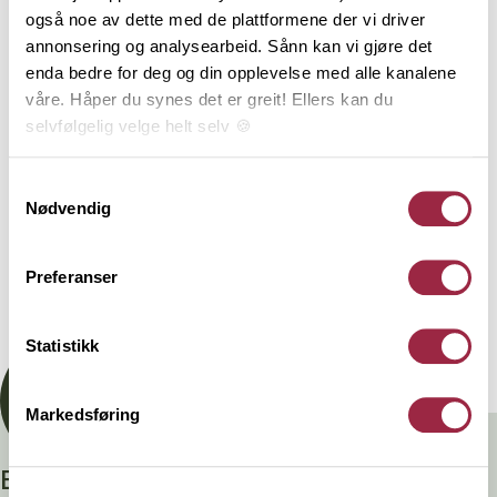
også noe av dette med de plattformene der vi driver
2
annonsering og analysearbeid. Sånn kan vi gjøre det
TRESLAG
LM PER M
ENDEPLØY
enda bedre for deg og din opplevelse med alle kanalene
våre. Håper du synes det er greit! Ellers kan du
Furu
18.2
selvfølgelig velge helt selv 🍪
NOBB
VARETYPE
Her kan du lese vår personvernerklæring.
Samtykkevalg
Nødvendig
60803950
Preferanser
Dokumentasjon
Statistikk
Markedsføring
Branntestet