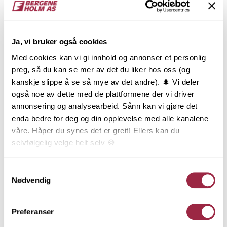
NOBB
VARETYPE
Ja, vi bruker også cookies
60075688
Med cookies kan vi gi innhold og annonser et personlig
preg, så du kan se mer av det du liker hos oss (og
Produktinformasjon
kanskje slippe å se så mye av det andre). 🌲 Vi deler
også noe av dette med de plattformene der vi driver
ÆDELGRÅ Mørk er en mørk gråtonet beisfarge med
annonsering og analysearbeid. Sånn kan vi gjøre det
en kjølig og nøytral undertone. ÆDELGRÅ Mørk vil
enda bedre for deg og din opplevelse med alle kanalene
kle alt fra hus med en moderne og stram arkitektur,
våre. Håper du synes det er greit! Ellers kan du
til hytter i tradisjonell utførelse. (Ligner Jotuns
selvfølgelig velge helt selv 🍪
Lavgrå). Dobbelfals Rett er kledningen som gir en
stram og enkel veggflate. Det maskuline uttrykket
Her kan du lese vår personvernerklæring.
Samtykkevalg
forsterkes av de rette kantene og den 12 mm.
Nødvendig
skyggen. Dobbelfals Rett er endepløyd, falset og
brukes stående.
Preferanser