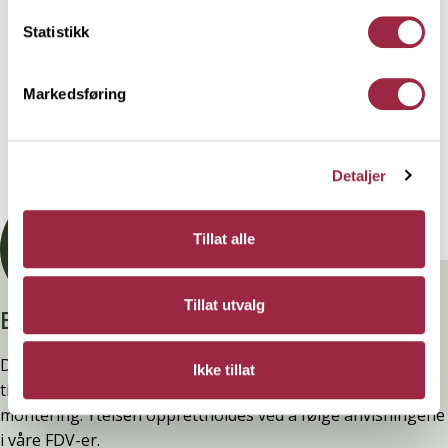
Behandling
Statistikk
Markedsføring
Teknisk informasjon
Dokumentasjon
Detaljer
Tillat alle
Tillat utvalg
Branntestet
Denne kledninger er testet, dokumentert, godkjent og
Ikke tillat
tilfredsstiller preakseptert ytelse for brann (D-s2,d0) ved
montering. Ytelsen opprettholdes ved å følge anvisningene
i våre FDV-er.