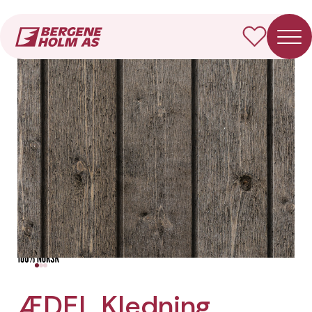
Forside
Produkter
ÆDEL Kledning Dobbelfals rett
ÆDEL Kledning