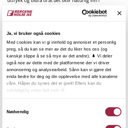
uttrykk og bidra til at det sklir naturlig inn i
omgivelsene. Den faktiske fargegjengivelsen kan
variere noe i ulike lyssettinger. Dobbelfals Rett er
kledningen som gir en stram og enkel veggflate. Det
maskuline uttrykket forsterkes av de rette kantene
Ja, vi bruker også cookies
og den 12 mm. skyggen. Dobbelfals Rett er
endepløyd, falset og brukes stående.
Med cookies kan vi gi innhold og annonser et personlig
preg, så du kan se mer av det du liker hos oss (og
kanskje slippe å se så mye av det andre). 🌲 Vi deler
Behandling
også noe av dette med de plattformene der vi driver
annonsering og analysearbeid. Sånn kan vi gjøre det
enda bedre for deg og din opplevelse med alle kanalene
Teknisk informasjon
våre. Håper du synes det er greit! Ellers kan du
selvfølgelig velge helt selv 🍪
Dokumentasjon
Her kan du lese vår personvernerklæring.
Samtykkevalg
Nødvendig
Inspirasjon