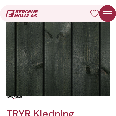
Forside
Produkter
TRYR Kledning Dobbelfals rett
TRYR Kledning