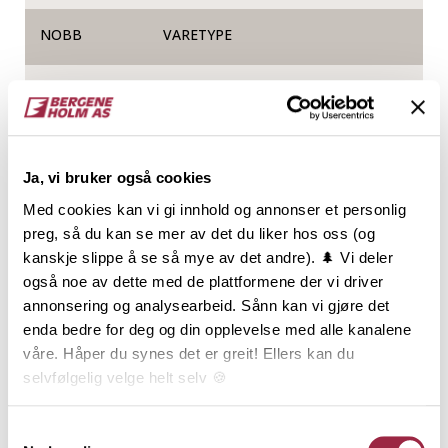
NOBB
VARETYPE
60025471
Produktinformasjon
Ja, vi bruker også cookies
I fasadekolleksjonen TRYR finner du tøffe og trendy
Med cookies kan vi gi innhold og annonser et personlig
kledninger i heltre som sørger for at bygget er
preg, så du kan se mer av det du liker hos oss (og
velkledd i all slags vær. TRYR-kolleksjonen
kanskje slippe å se så mye av det andre). 🌲 Vi deler
produseres av norsk, kortreist og miljøsertifisert
også noe av dette med de plattformene der vi driver
furu og har lang holdbarhet og krever minimalt med
annonsering og analysearbeid. Sånn kan vi gjøre det
vedlikehold. RØYKBRUN er en mørk, fyldig og vakker
enda bedre for deg og din opplevelse med alle kanalene
brunfarge som vil kle mange moderne hjem og bygg
våre. Håper du synes det er greit! Ellers kan du
hvor det er valgt en mørk palett. Den vil også være
selvfølgelig velge helt selv 🍪
lekker til tradisjonelle og trendy hytter i fjellheimen,
gjerne med grønt på taket. Vi fant den dype
Her kan du lese vår personvernerklæring.
Samtykkevalg