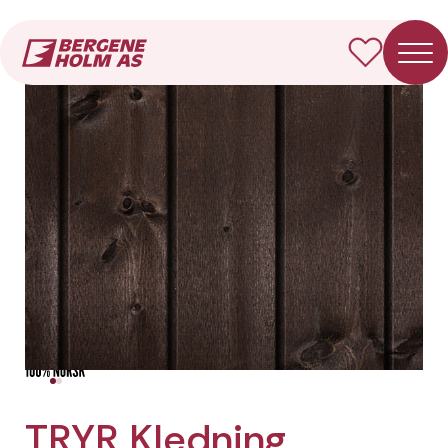
Forside
Produkter
TRYR Kledning Dobbelfals rett
TRYR Kledning