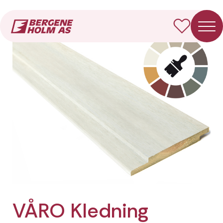
Forside
Produkter
VÅRO Kledning Dobbelfals rett
VÅRO Kledning