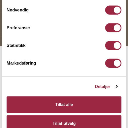
Her kan du lese vår personvernerklæring.
Samtykkevalg
Nødvendig
INSPIRASJONSPRISEN
Preferanser
UTEROMSPRISEN
2026
FINALISTER
UTEROM
INSPIRASJON
Statistikk
Platting med pergola og
Markedsføring
uterom i flere nivåer
En skrå og lite brukt del av hagen ble
bygget om til et uterom med platting,
Detaljer
pergola, plantekasser og trapp som
binder hagen sammen.
Tillat alle
Les mer
Tillat utvalg