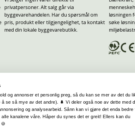
e
privatpersoner. Alt salg går via
menneskehe
byggevarehandelen. Har du spørsmål om
løsningen f
e
pris, produkt eller tilgjengelighet, ta kontakt
søke løsnin
med din lokale byggevarebutikk.
miljøbelast
s
old og annonser et personlig preg, så du kan se mer av det du li
 å se så mye av det andre). 🌲 Vi deler også noe av dette med 
m oss
Hurtiglenker
 annonsering og analysearbeid. Sånn kan vi gjøre det enda bedre 
alle kanalene våre. Håper du synes det er greit! Ellers kan du
be hos oss
Ofte stilte spørsmål
 🍪
takt oss
Eksteriørkolleksjoner