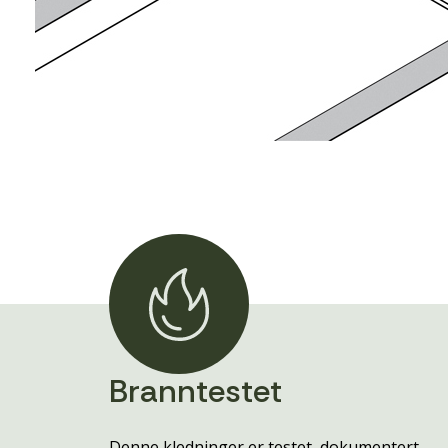
Branntestet
Denne kledninger er testet, dokumentert,