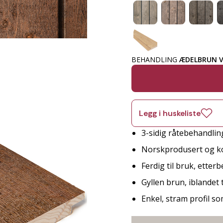
BEHANDLING
ÆDELBRUN 
Legg i huskeliste
3-sidig råtebehandlin
Norskprodusert og ko
Ferdig til bruk, etter
Gyllen brun, iblandet
Enkel, stram profil so