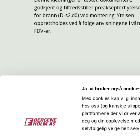
godkjent og tilfredsstiller preakseptert ytels
for brann (D-s2,d0) ved montering. Ytelsen
opprettholdes ved å følge anvisningene i vår
FDV-er.
Ja, vi bruker også cookie
Med cookies kan vi gi innh
hos oss (og kanskje slippe
Kontakt
O
plattformene der vi driver
deg og din opplevelse med 
Bergene Holm AS
Job
selvfølgelig velge helt selv
Tel: +47 33 15 66 66
Kon