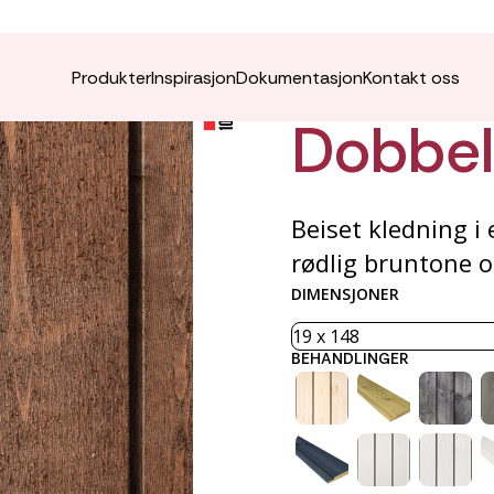
ÆDEL K
Produkter
Inspirasjon
Dokumentasjon
Kontakt oss
Dobbelf
Beiset kledning i
rødlig bruntone o
DIMENSJONER
BEHANDLINGER