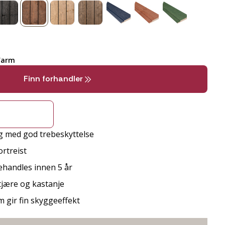
Varm
Finn forhandler
g med god trebeskyttelse
rtreist
behandles innen 5 år
 tjære og kastanje
m gir fin skyggeeffekt