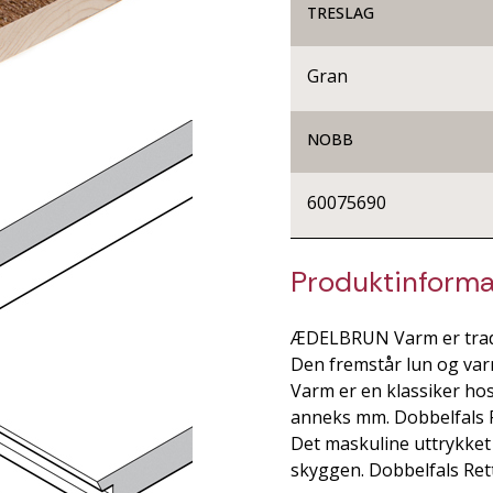
TRESLAG
Gran
NOBB
60075690
Produktinforma
ÆDELBRUN Varm er tradis
Den fremstår lun og va
Varm er en klassiker hos
anneks mm. Dobbelfals R
Det maskuline uttrykket
skyggen. Dobbelfals Ret