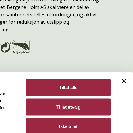
t. Bergene Holm AS skal være en del av
or samfunnets felles utfordringer, og aktivt
ger for reduksjon av utslipp og
ning.
Tillat alle
ker
de
Bergene Holm
Tillat utvalg
for
Personvern
Ikke tillat