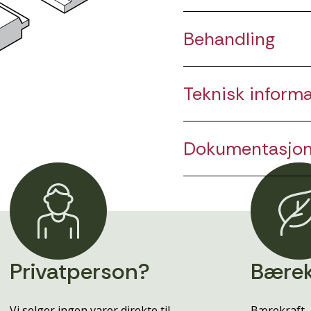
Behandling
Teknisk inform
Dokumentasjo
Privatperson?
Bærek
Vi selger ingen varer direkte til
Bærekraft, 