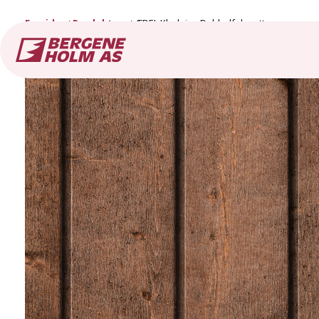
Forside
Produkter
ÆDEL Kledning Dobbelfals rett