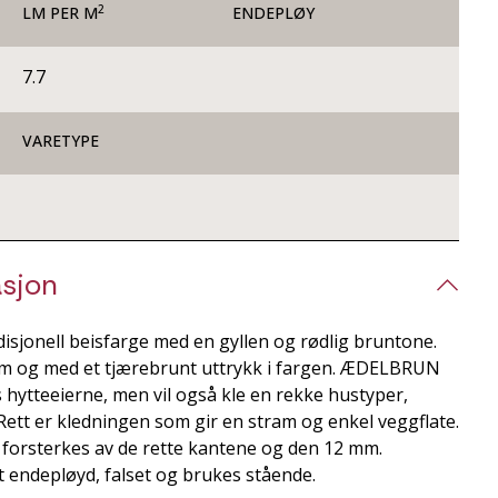
2
LM PER M
ENDEPLØY
7.7
VARETYPE
sjon
jonell beisfarge med en gyllen og rødlig bruntone.
rm og med et tjærebrunt uttrykk i fargen. ÆDELBRUN
 hytteeierne, men vil også kle en rekke hustyper,
ett er kledningen som gir en stram og enkel veggflate.
 forsterkes av de rette kantene og den 12 mm.
t endepløyd, falset og brukes stående.