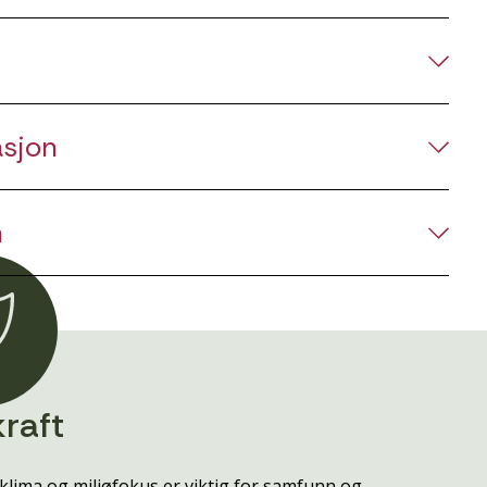
asjon
n
raft
klima og miljøfokus er viktig for samfunn og