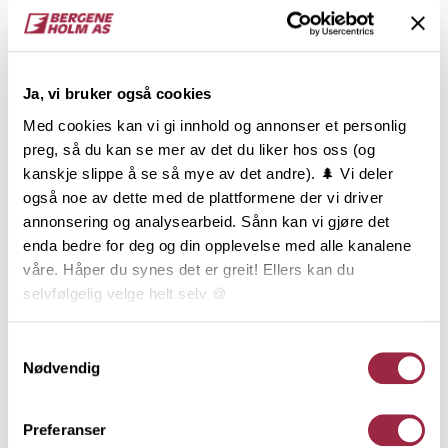
NOBB
VARETYPE
60073483
Ja, vi bruker også cookies
Med cookies kan vi gi innhold og annonser et personlig
preg, så du kan se mer av det du liker hos oss (og
Produktinformasjon
kanskje slippe å se så mye av det andre). 🌲 Vi deler
også noe av dette med de plattformene der vi driver
ÆDELBRUN Mørk en behagelig og flott bruntone
annonsering og analysearbeid. Sånn kan vi gjøre det
med en transparens som slipper trestrukturen
enda bedre for deg og din opplevelse med alle kanalene
vakkert frem. Fremstår med en balansert og nøytral
våre. Håper du synes det er greit! Ellers kan du
undertone, noe som vil kle mange typer
selvfølgelig velge helt selv 🍪
stilretninger. Profilen på kledningen avgjør om det
blir trendy eller tradisjonelt. Dobbelfals Rett er
Her kan du lese vår personvernerklæring.
Samtykkevalg
kledningen som gir en stram og enkel veggflate. Det
Nødvendig
maskuline uttrykket forsterkes av de rette kantene
og den 12 mm. skyggen. Dobbelfals Rett endepløyd,
falset og brukes stående.
Preferanser