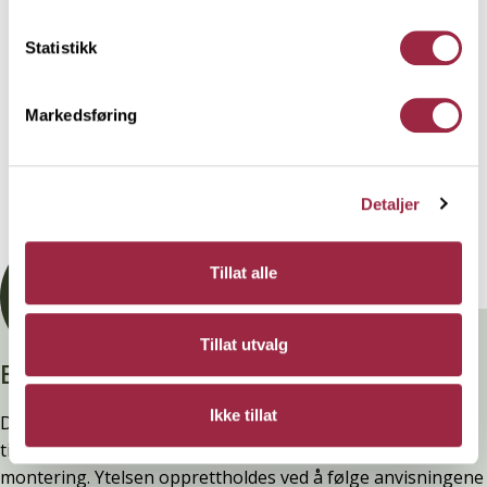
Statistikk
Behandling
Markedsføring
Teknisk informasjon
Detaljer
Dokumentasjon
Tillat alle
Tillat utvalg
Branntestet
Ikke tillat
Denne kledninger er testet, dokumentert, godkjent og
tilfredsstiller preakseptert ytelse for brann (D-s2,d0) ved
montering. Ytelsen opprettholdes ved å følge anvisningene