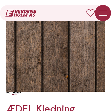
Forside
Produkter
ÆDEL Kledning Dobbelfals rett
ÆDEL Kledning